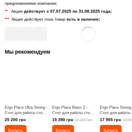
предложениями компании;
**
Акция
действует с 07.07.2025 по 31.08.2025 года;
***
Акция действует пока товар
есть в наличии;
Мы рекомендуем
Ergo Place Ultra Strong -
Ergo Place Basic 2 -
Ergo Place Strong 
Стол для работы стоя
Стол для работы стоя
Стол для работы 
и сидя, регулируемый
и сидя регулируемый
и сидя регулиру
25 200 грн
15 390 грн
17 955 грн
16 200 грн
18 90
по высоте с
по высоте
по высоте
электроприводом,
электроприводом,
электроприводом
Купить
Купить
Купить