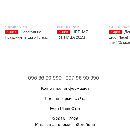
5 декабря 2025
16 ноября 2025
7 апреля 2025
Новогодние
ЧЕРНАЯ
Де
Акция
Акция
Акция
Праздники в Ерго Плейс
ПЯТНИЦА 2025!
Ergo Place! 
вам 9% ски
096 66 90 990
097 96 90 990
Контактная информация
Полная версия сайта
Ergo Place Club
© 2016—2026
Магазин эргономичной мебели