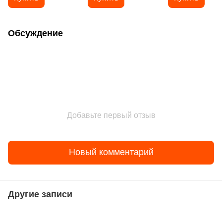
Черный,
Белый, Компьютерний,
Черный,
Компьютерный,
Игровой, Геймерский,
Компьютерний,
Игровой, Геймерский,
Столешница ДСП Agile
Игровой, Геймерс
Столешница ДСП Basic
25 мм, Пульт памяти на
Столешница ДСП 
Обсуждение
18 мм, Пульт памяти на
3 позиции
18 мм, Пульт пам
4 позиции
4 позиции
Добавьте первый отзыв
Новый комментарий
Другие записи