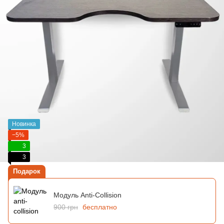
Новинка
−5%
3
3
Подарок
Модуль Anti-Collision
900 грн
бесплатно