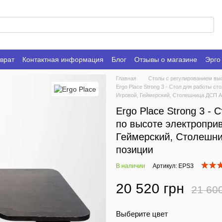
врат
Контактная информация
Блог
Отзывы о магазине
Эрго
Главная
Столы с регулированием вы
Ergo Place Strong 3 - Стол для работы 
Игровой, Геймерский, Столешница ДСП Ag
Ergo Place Strong 3 -
по высоте электропри
Геймерский, Столешниц
позиции
В наличии
Артикул: EPS3
20 520 грн
21 60
Выберите цвет