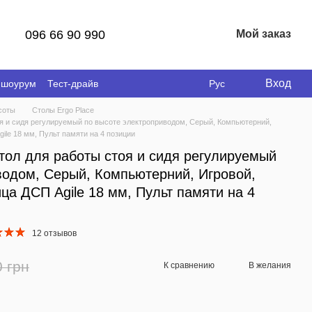
096 66 90 990
Мой заказ
Вход
 шоурум
Тест-драйв
Рус
соты
Столы Ergo Place
стоя и сидя регулируемый по высоте электроприводом, Cерый, Компьютерний,
ile 18 мм, Пульт памяти на 4 позиции
 Стол для работы стоя и сидя регулируемый
водом, Cерый, Компьютерний, Игровой,
а ДСП Agile 18 мм, Пульт памяти на 4
12 отзывов
0 грн
К сравнению
В желания