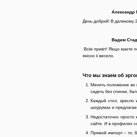
Александр М
День добрий! В далекому 20
Вадим Стадн
Всім привіт! Якщо маєте п
якісно іі весело.
Что мы знаем об эрг
Менять положение во в
сидеть без спинки, бал
Каждый стол, кресло 
шоурумах и предлагаем
Недостаточно просто 
сайте. И в профилях с
Прямой импорт – то, 