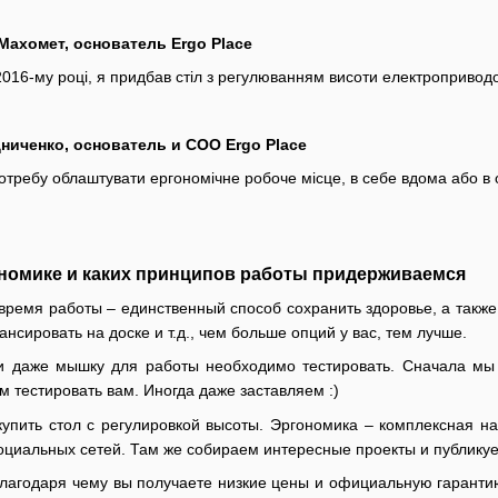
ахомет, основатель Ergo Place
16-му році, я придбав стіл з регулюванням висоти електроприводом, 
иченко, основатель и COO Ergo Place
отребу облаштувати ергономічне робоче місце, в себе вдома або в 
ономике и каких принципов работы придерживаемся
ремя работы – единственный способ сохранить здоровье, а также 
ансировать на доске и т.д., чем больше опций у вас, тем лучше.
и даже мышку для работы необходимо тестировать. Сначала мы
 тестировать вам. Иногда даже заставляем :)
купить стол с регулировкой высоты. Эргономика – комплексная н
оциальных сетей. Там же собираем интересные проекты и публикуе
благодаря чему вы получаете низкие цены и официальную гаранти