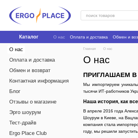
Перейти к основному контенту
Каталог
О нас
Оплата и доставка
Обмен и воз
Ergo Place Club
О нас
Главная
О нас
О нас
Оплата и доставка
Обмен и возврат
ПРИГЛАШАЕМ 
Контактная информация
Мы импортируем уникальн
Блог
тысячи ИТ-работников Укр
Отзывы о магазине
Наша история, как вс
В апреле 2016 года Алекс
Эрго шоурум
Шоурум в Киеве, на Вацла
Тест-драйв
компания стала импортеро
году, мы решили запустит
Ergo Place Club