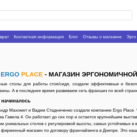
врат
Контактная информация
Блог
Отзывы о магазине
Эрго
В
ERGO
PLACE
- МАГАЗИН ЭРГОНОМИЧНОЙ
ые столы для работы стоя/сидя, создали эффективные и безоп
аины. А в последнее время развиваем сеть франшиз по всей стран
е начиналось
андр Махомет и Вадим Стадниченко создали компанию Ergo Place. Ч
ва Гавела 4. Он работает до сих пор и остается крупнейшим выста
м уникальных столов с регулировкой высоты, самых устойчивых в в
ь фирменный магазин по договору франчайзинга в Днепре. Это наш