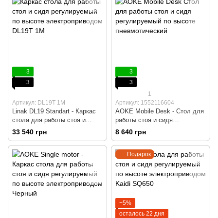
Геймерский, Пульт вверх/вниз
Игровой, Геймерский, Пульт
без памяти
DPG 1C с Memory и Bluetooth
3
3
3
3
1
Артикул: DL19T 1M
Артикул: 1552116604
Linak DL19 Standart - Каркас
AOKE Mobile Desk - Стол для
стола для работы стоя и
работы стоя и сидя
сидя, Регулируемый по
регулируемый по высоте
33 540 грн
8 640 грн
высоте с электроприводом,
пневмотический, Белый,
Черный, Компьютерный,
Компьютерный, Игровой,
Подарок
Игровой, Геймерский, Пульт
Геймерский, Рычаг
DPG 1C с Memory и Bluetooth
−5%
осталось 22 дня