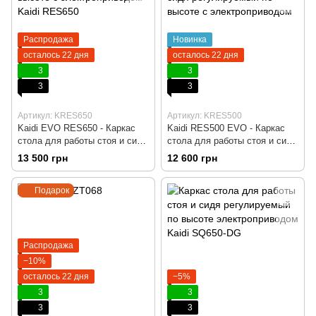
Распродажа
Новинка
осталось 22 дня
осталось 22 дня
3
3
3
3
Артикул: KRES650
Артикул: KRES500
Kaidi EVO RES650 - Каркас
Kaidi RES500 EVO - Каркас
стола для работы стоя и сидя
стола для работы стоя и сидя
регулируемый по высоте с
регулируемый по высоте с
13 500 грн
12 600 грн
электроприводом, Черный,
электроприводом, Черный,
Компьютерный, Игровой,
Компьютерный, Игровой,
Подарок
Геймерский, Пульт памяти на
Геймерский, Пульт памяти на
3 позиции с системой
3 позиции с системой
anticolision
anticolision
Распродажа
−10%
осталось 22 дня
−5%
3
3
3
3