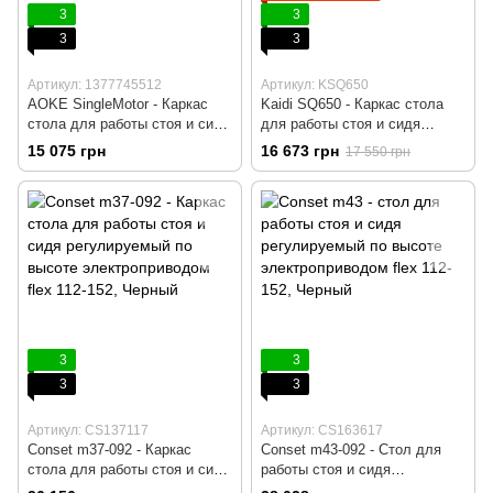
3
3
3
3
Артикул: 1377745512
Артикул: KSQ650
AOKE SingleMotor - Каркас
Kaidi SQ650 - Каркас стола
стола для работы стоя и сидя
для работы стоя и сидя
регулируемый по высоте
регулируемый по высоте
15 075 грн
16 673 грн
17 550 грн
электроприводом, Серый,
электроприводом, Серый,
Компьютерный, Игровой,
Компьютерный, Игровой,
Геймерский, Пульт памяти на
Геймерский, Пульт вверх/вниз
4 позиции
без памяти
3
3
3
3
Артикул: CS137117
Артикул: CS163617
Conset m37-092 - Каркас
Conset m43-092 - Стол для
стола для работы стоя и сидя
работы стоя и сидя
регулируемый по высоте
регулируемый по высоте