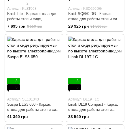
2
Артикул: KLZT068
Артикул: KSQ650DG
Kaidi Lite - Каркас стола для
Kaidi SQ650-DG - Каркас
работы стоя и сидя,
стола для работы стоя и сидя
регулируемый по высоте с
регулируемый по высоте
7 695 грн
29 925 грн
8 550 грн
31 500 грн
электроприводом, Белый,
электроприводом, Черный,
Компьютерный, Игровой,
Компьютерный, Игровой,
Геймерский, Пульт памяти на
Геймерский, Пульт памяти на
3 позиции
4 позиции
3
3
3
3
Артикул: SE101343
Артикул: DL19T 1С
Suspa ELS3 650 - Каркас
Linak DL19 Сompact - Каркас
стола для работы стоя и сидя
стола для работы стоя и
регулируемый по высоте
сидя, Регулируемый по
41 340 грн
33 540 грн
электроприводом, Серый,
высоте с электроприводом,
Компьютерный, Игровой,
Черный, Компьютерный,