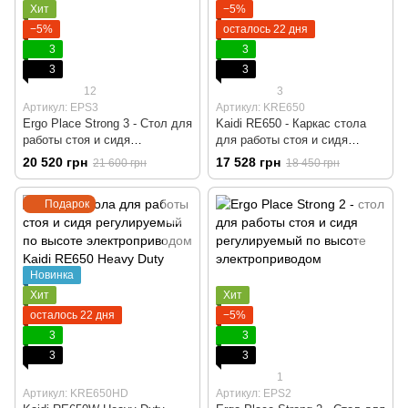
Хит
−5%
−5%
осталось 22 дня
3
3
3
3
12
3
Артикул: EPS3
Артикул: KRE650
Ergo Place Strong 3 - Стол для
Kaidi RE650 - Каркас стола
работы стоя и сидя
для работы стоя и сидя
регулируемый по высоте
регулируемый по высоте
20 520 грн
17 528 грн
21 600 грн
18 450 грн
электроприводом, Черный,
электроприводом, Белый,
Компьютерний, Игровой,
Компьютерный, Игровой,
Подарок
Геймерский, Столешница ДСП
Геймерский, Пульт памяти на
Agile 18 мм, Пульт памяти на
4 позиции
4 позиции
Новинка
Хит
Хит
осталось 22 дня
−5%
3
3
3
3
1
Артикул: KRE650HD
Артикул: EPS2