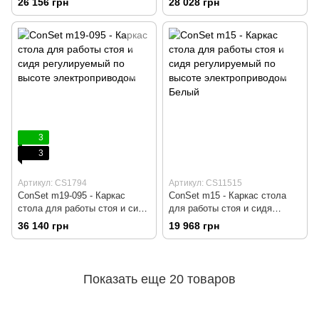
26 156 грн
28 028 грн
электроприводом, Белый,
электроприводом, Серый,
Компьютерний, Игровой,
Компьютерний, Игровой,
Геймерский, Пульт вверх/вниз
Геймерский, Пульт вверх/вниз
без памяти
без памяти
3
3
Артикул: CS1794
Артикул: CS11515
ConSet m19-095 - Каркас
ConSet m15 - Каркас стола
стола для работы стоя и сидя
для работы стоя и сидя
регулируемый по высоте
регулируемый по высоте
36 140 грн
19 968 грн
электроприводом, Серый,
электроприводом, Серый,
Компьютерний, Игровой,
Компьютерный, Игровой,
Геймерский, Пульт вверх/вниз
Геймерский, Пульт вверх/вниз
без памяти
без памяти
Показать еще 20 товаров