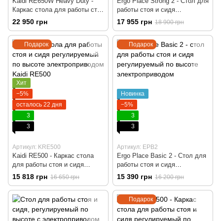
Kaidi RE650W Heavy Duty -
Ergo Place Strong 2 - Стол для
Каркас стола для работы стоя
работы стоя и сидя
и сидя регулируемый по
регулируемый по высоте
22 950 грн
17 955 грн
18 900 грн
высоте с электроприводом,
электроприводом, Черный,
Белый, Компьютерный,
Компьютерний, Игровой,
Подарок
Подарок
Игровой, Геймерский, Пульт
Геймерский, Столешница ДСП
памяти на 4 позиции
Basic 18 мм, Пульт памяти на
4 позиции
Хит
−5%
Новинка
осталось 22 дня
−5%
3
3
3
3
Артикул: KRE500
Артикул: EPB2
Kaidi RE500 - Каркас стола
Ergo Place Basic 2 - Стол для
для работы стоя и сидя
работы стоя и сидя
регулируемый по высоте
регулируемый по высоте
15 818 грн
15 390 грн
16 650 грн
16 200 грн
электроприводом, Черный,
электроприводом, Белый,
Компьютерный, Игровой,
Компьютерний, Игровой,
Подарок
Геймерский, Пульт памяти на
Геймерский, Столешница ДСП
4 позиции
Agile 25 мм, Пульт памяти на
3 позиции