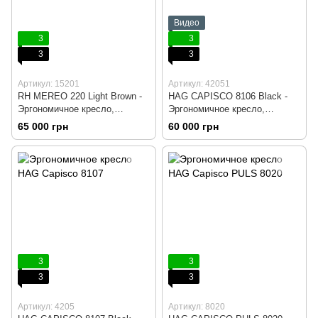
Видео
3
3
3
3
Артикул: 15201
Артикул: 42051
RH MEREO 220 Light Brown -
HAG CAPISCO 8106 Black -
Эргономичное кресло,
Эргономичное кресло,
Компьютерное, Игровое,
Компьютерное, Игровое,
65 000 грн
60 000 грн
Геймерское, Ткань,
Геймерское, Ткань,
Крестовина алюминий серый,
Крестовина алюминий, Без
Регулируемый подголовник
подголовника
3
3
3
3
Артикул: 4205
Артикул: 8020