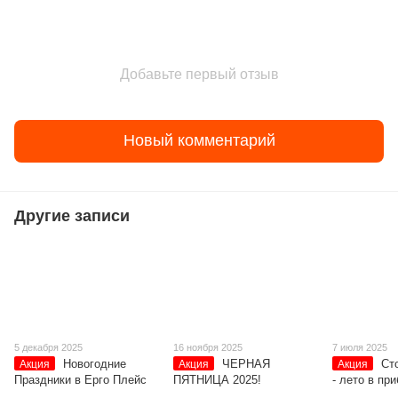
Добавьте первый отзыв
Новый комментарий
Другие записи
5 декабря 2025
16 ноября 2025
7 июля 2025
Новогодние
ЧЕРНАЯ
Ст
Акция
Акция
Акция
Праздники в Ерго Плейс
ПЯТНИЦА 2025!
- лето в пр