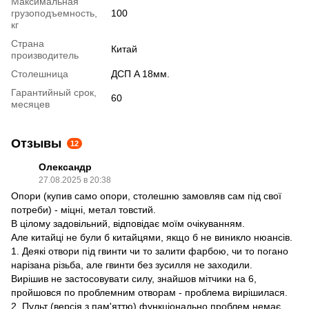
Максимальная
грузоподъемность,
100
кг
Страна
Китай
производитель
Столешница
ДСП A 18мм.
Гарантийный срок,
60
месяцев
Отзывы
12
Олександр
27.08.2025 в 20:38
Опори (купив само опори, столешню замовляв сам під свої
потреби) - міцні, метал товстий.
В цілому задовільний, відповідає моїм очікуванням.
Але китайці не були б китайцями, якщо б не виникло нюансів.
1. Деякі отвори під гвинти чи то залити фарбою, чи то погано
нарізана різьба, але гвинти без зусилля не заходили.
Вирішив не застосовувати силу, знайшов мітчики на 6,
пройшовся по проблемним отворам - проблема вирішилася.
2. Пульт (версія з пам'яттю) функціонально проблем немає,