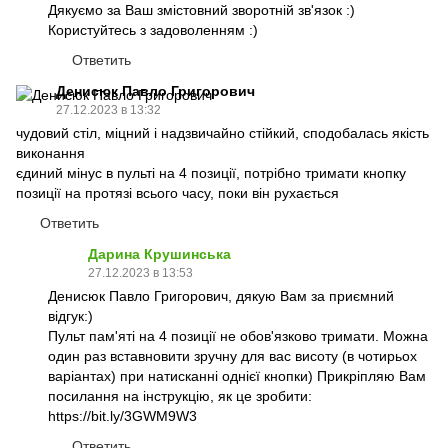
Дякуємо за Ваш змістовний зворотній зв'язок :)
Користуйтесь з задоволенням :)
Ответить
Денисюк Павло Григорович
27.12.2023 в 13:32
чудовий стіл, міцний і надзвичайно стійкий, сподобалась якість
виконання
єдиний мінус в пульті на 4 позиції, потрібно тримати кнопку
позиції на протязі всього часу, поки він рухається
Ответить
Дарина Крушинська
27.12.2023 в 13:53
Денисюк Павло Григорович, дякую Вам за приємний
відгук:)
Пульт пам'яті на 4 позиції не обов'язково тримати. Можна
один раз вставновити зручну для вас висоту (в чотирьох
варіантах) при натисканні однієї кнопки) Прикріпляю Вам
посилання на інструкцію, як це зробити:
https://bit.ly/3GWM9W3
Ответить