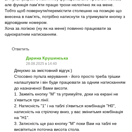
але функція пам'яти працю трохи нелогічно як на мене.
Тобто щоб повернути/перемістити столешню на позицію що
внесена в пам'ять, потрібно натиснути та утримувати кнопку з
відповідним номером.
Хоча за логікою (ну як на мене) повинно працювати за
однократним натисканням.
Ответить
Дарина Крушинська
28.08.2025 в 14:40
Дякуємо за змістовний відгук:)
Стосовно пульта керування - його просто треба трішки
налаштувати і він буде працювати за одним натисканням
до назначеної Вами висоти.
1. Зажміть кнопку "М" та утримуйте, доки на екрані не
з'явиться три лінії.
2. Натисність "1" і на таблі з'явиться комбінація "Н0",
натисність на стрілочку вниз, у вас змінитьмя комбінація
на "H1".
3. Затисність ще раз кнопку "М" поки Вам на таблі не
висвітиться поточна висота стола.