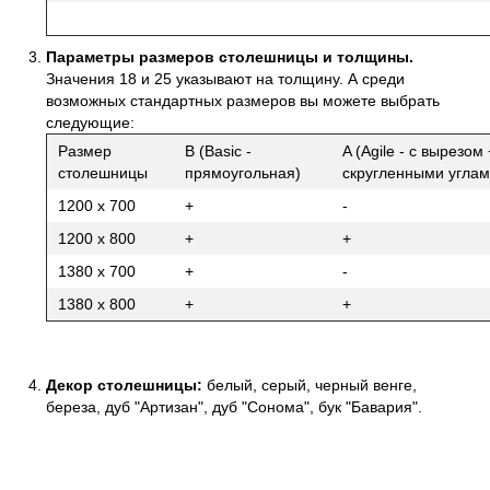
Параметры размеров столешницы и толщины.
Значения 18 и 25 указывают на толщину. А среди
возможных стандартных размеров вы можете выбрать
следующие:
Размер
B (Basic -
A (Agile - с вырезом 
столешницы
прямоугольная)
скругленными углам
1200 х 700
+
-
1200 х 800
+
+
1380 х 700
+
-
1380 х 800
+
+
Декор столешницы:
белый, серый, черный венге,
береза, дуб "Артизан", дуб "Сонома", бук "Бавария".