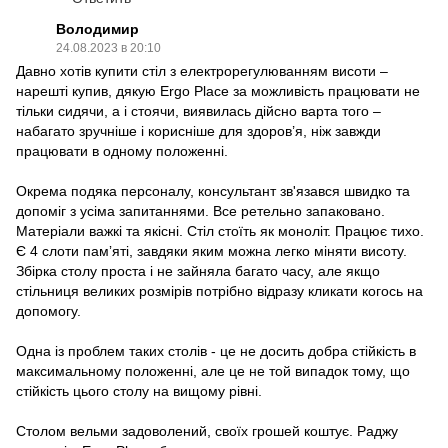
Володимир
24.08.2023 в 20:10
Давно хотів купити стіл з електрорегулюванням висоти –
нарешті купив, дякую Ergo Place за можливість працювати не
тільки сидячи, а і стоячи, виявилась дійсно варта того –
набагато зручніше і корисніше для здоров’я, ніж завжди
працювати в одному положенні.
Окрема подяка персоналу, консультант зв'язався швидко та
допоміг з усіма запитаннями. Все ретельно запаковано.
Матеріали важкі та якісні. Стіл стоїть як моноліт. Працює тихо.
Є 4 слоти памʼяті, завдяки яким можна легко міняти висоту.
Збірка столу проста і не зайняла багато часу, але якщо
стільниця великих розмірів потрібно відразу кликати когось на
допомогу.
Одна із проблем таких столів - це не досить добра стійкість в
максимальному положенні, але це не той випадок тому, що
стійкість цього столу на вищому рівні.
Столом вельми задоволений, своїх грошей коштує. Раджу