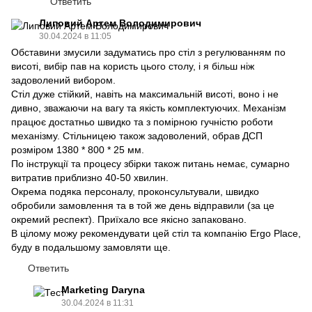
Ответить
Липовий Артем Володимирович
30.04.2024 в 11:05
Обставини змусили задуматись про стіл з регулюванням по
висоті, вибір пав на користь цього столу, і я більш ніж
задоволений вибором.
Стіл дуже стійкий, навіть на максимальній висоті, воно і не
дивно, зважаючи на вагу та якість комплектуючих. Механізм
працює достатньо швидко та з помірною гучністю роботи
механізму. Стільницею також задоволений, обрав ДСП
розміром 1380 * 800 * 25 мм.
По інструкції та процесу збірки також питань немає, сумарно
витратив приблизно 40-50 хвилин.
Окрема подяка персоналу, проконсультували, швидко
обробили замовлення та в той же день відправили (за це
окремий респект). Приїхало все якісно запаковано.
В цілому можу рекомендувати цей стіл та компанію Ergo Place,
буду в подальшому замовляти ще.
Ответить
Marketing Daryna
30.04.2024 в 11:31