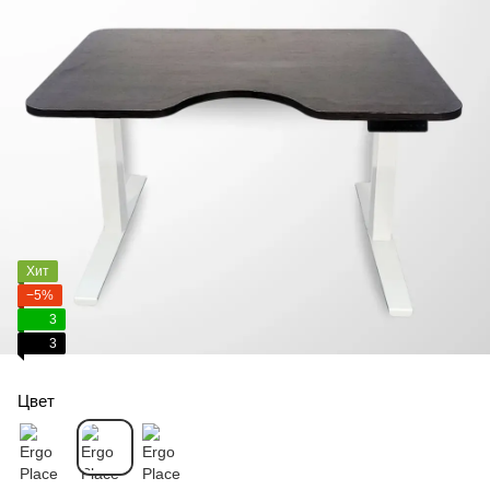
Хит
−5%
3
3
Цвет