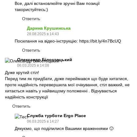
Все, далі встановлюйте зручні Вам позиції
такористуйтесь:)
Ответить
Дарина Крушинська
28.08.2025 в 14:43
Посилання на відео-інструкцію: https://bit.ly/4n7BcUQ
Ответить
Олександр Білостоцький
06.03.2025 в 14:08
Дуже крутий стіл!
Перед тим як придбати, дуже переймався що буде хитатися,
проте надійність перевершила мої очікування, стіл важкий, не
хитається навіть у найвищому положенні . Відчувається
надійність конструкції
Ответить
Служба турботи Ergo Place
06.03.2025 в 14:27
Дякуємо, що поділилися Вашими враженнями 🙂