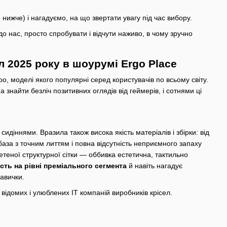
нижче) і нагадуємо, на що звертати увагу під час вибору.
о нас, просто спробувати і відчути наживо, в чому зручно
л 2025 року в шоурумі Ergo Place
o, моделі якого популярні серед користувачів по всьому світу.
найти безліч позитивних оглядів від геймерів, і сотнями ці
діннями. Вразила також висока якість матеріалів і збірки: від
 база з точним литтям і повна відсутність неприємного запаху
етеної структурної сітки — оббивка естетична, тактильно
ість на рівні преміального сегмента
й навіть нагадує
кавички.
відомих і улюблених ІТ компаній виробників крісел.