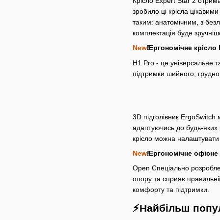
Крісло Expert Star 2 отрим
зробило ці крісла цікавим
таким: анатомічним, з безлі
комплектація буде зручніш
New
❕Ергономічне крісло 
H1 Pro - це універсальне 
підтримки шийного, грудног
3D підголівник ErgoSwitch
адаптуючись до будь-яких п
крісло можна налаштувати 
New
❕Ергономічне офісне 
Open Спеціально розроблен
опору та сприяє правильні
комфорту та підтримки.
⚡️Найбільш попул