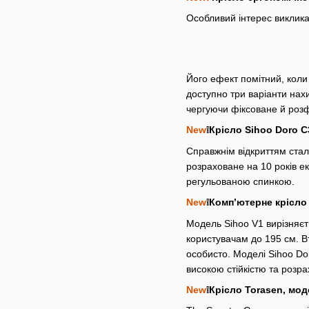
Особливий інтерес виклика
Його ефект помітний, коли
доступно три варіанти нах
чергуючи фіксоване й роз
New
❕Крісло Sihoo Doro C
Справжнім відкриттям стал
розраховане на 10 років е
регульованою спинкою.
New
❕Компʼютерне крісло
Модель Sihoo V1 вирізняєт
користувачам до 195 см. В
особисто. Моделі Sihoo Do
високою стійкістю та розра
New
❕Крісло Torasen, мо