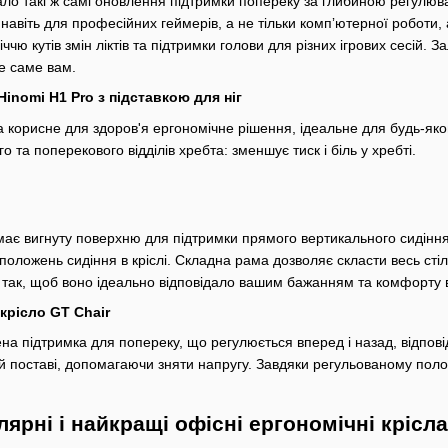
ало такі ж самі оновлення підтримки попереку за глибиною регулюван
и навіть для професійних геймерів, а не тільки компʼютерної роботи
ччю кутів змін ліктів та підтримки голови для різних ігрових сесій. 
е саме вам.
Hinomi H1 Pro з підставкою для ніг
та корисне для здоров'я ергономічне рішення, ідеальне для будь-як
о та поперекового відділів хребта: зменшує тиск і біль у хребті.
 має вигнуту поверхню для підтримки прямого вертикального сидінн
оложень сидіння в кріслі. Складна рама дозволяє скласти весь стіле
так, щоб воно ідеально відповідало вашим бажанням та комфорту в
крісло GT Chair
а підтримка для попереку, що регулюється вперед і назад, відпові
й поставі, допомагаючи зняти напругу. Завдяки регульованому поло
ярні і найкращі офісні ергономічні крісла