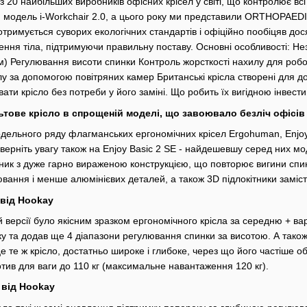
з 20 найбільших виробників офісних крісел у світі, що контролює в
я модель i-Workchair 2.0, а цього року ми представили ORTHOPAED
отримується суворих екологічних стандартів і офіційно пообіцяв дос
ення тіла, підтримуючи правильну поставу. Основні особливості: Н
м) Регулювання висоти спинки Контроль жорсткості нахилу для робот
лу за допомогою повітряних камер Британські крісла створені для до
ти крісло без потреби у його заміні. Що робить їх вигідною інвести
льтове крісло в спрощеній моделі, що завоювало безліч офісів
дельного ряду флагманських ергономічних крісел Ergohuman, Enjoy,
верніть увагу також на Enjoy Basic 2 SE - найдешевшу серед них мод
вник з дуже гарно вираженою конструкцією, що повторює вигини спин
ання і менше алюмінієвих деталей, а також 3D підлокітники замість
2 від Hookay
шій версії було якісним зразком ергономічного крісла за середню +
у та додав ще 4 діапазони регулювання спинки за висотою. А тако
 це те ж крісло, достатньо широке і глибоке, через що його частіше
тив для ваги до 110 кг (максимальне навантаження 120 кг).
2 від Hookay