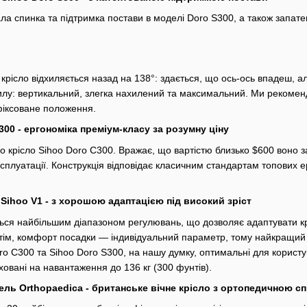
ла спинка та підтримка постави в моделі Doro S300, а також запат
 крісло відхиляється назад на 138°: здається, що ось-ось впадеш, 
илу: вертикальний, злегка нахилений та максимальний. Ми рекомен
фіксоване положення.
300 - ергономіка преміум-класу за розумну ціну
о крісло Sihoo Doro C300. Вражає, що вартістю близько $600 воно 
ксплуатації. Конструкція відповідає класичним стандартам топових 
 Sihoo V1 - з хорошою адаптацією під високий зріст
ься найбільшим діапазоном регулювань, що дозволяє адаптувати кріс
тім, комфорт посадки — індивідуальний параметр, тому найкращий с
ro C300 та Sihoo Doro S300, на нашу думку, оптимальні для користув
ховані на навантаження до 136 кг (300 фунтів).
дель Orthopaedica - британське вічне крісло з ортопедичною с