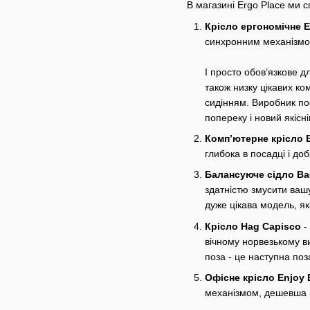
В магазині Ergo Place ми с
Крісло ергономічне E
синхронним механізмом,
І просто обов’язкове 
також низку цікавих ко
сидінням. Виробник по
попереку і новий якісн
Компʼютерне крісло Er
глибока в посадці і до
Балансуюче сідло Ba
здатністю змусити вашу
дуже цікава модель, я
Крісло Hag Capisco
-
вічному норвезькому в
поза - це наступна поз
Офісне крісло Enjoy 
механізмом, дешевша в