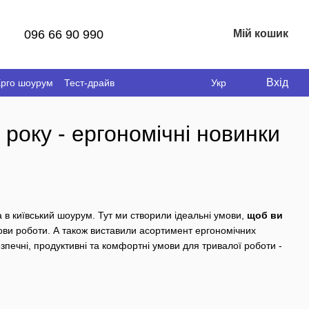
096 66 90 990
Мій кошик
Вхід
рго шоурум
Тест-драйв
Укр
 року - ергономічні новинки
а в київський шоурум. Тут ми створили ідеальні умови,
щоб ви
ови роботи. А також виставили асортимент ергономічних
езпечні, продуктивні та комфортні умови для тривалої роботи -