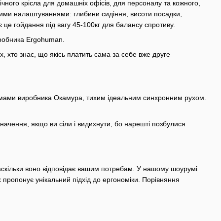
чного крісла для домашніх офісів, для персоналу та кожного,
овими налаштуваннями: глибини сидіння, висоти посадки,
є це гойдання під вагу 45-100кг для балансу спротиву.
иробника Ergohuman.
 хто знає, що якісь платить сама за себе вже друге
ізмами виробника Окамура, тихим ідеальним синхронним рухом.
начення, якщо ви сіли і видихнути, бо нарешті позбулися
аскільки воно відповідає вашим потребам. У нашому шоурумі
х пропонує унікальний підхід до ергономіки. Порівняння