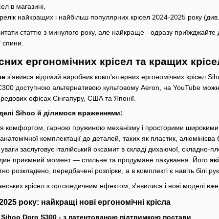
ел в магазині,
елік найкращих і найбільш популярних крісел 2024-2025 року (див. 
итати статтю з минулого року, але найкраще - одразу приїжджайте д
ї спини.
сних ергономічних крісел та кращих крісе
ше
з'явився відомий виробник комп'ютерних ергономічних крісел Siho
C300 доступною альтернативою культовому Aeron, на YouTube можна з
ередових офісах Сінгапуру, США та Японії.
делі Sihoo й ділимося враженнями:
ься комфортом, гарною пружиною механізму і просторими широкими си
 анатомічної комплектації до деталей, таких як пластик, алюмінієва
уваги заслуговує італійський оксамит в складі дихаючої, складно-пл
один приємний момент — стильне та продумане пакування. Його
як
тно розкладено, передбачені розпірки, а в комплекті є навіть білі ру
нських крісел з ортопедичним ефектом, з'явилися і нові моделі вже 
025 року: найкращі нові ергономічні крісла
 Sihoo Doro S300 - з патентованою підтримкою постави