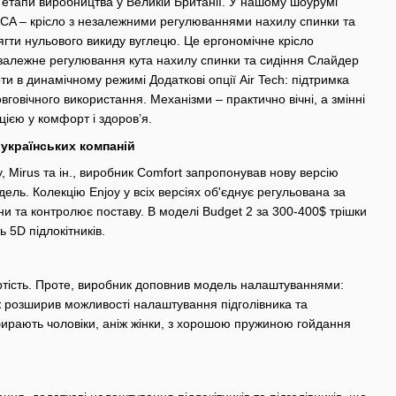
сі етапи виробництва у Великій Британії. У нашому шоурумі
ICA – крісло з незалежними регулюваннями нахилу спинки та
ягти нульового викиду вуглецю. Це ергономічне крісло
езалежне регулювання кута нахилу спинки та сидіння Слайдер
и в динамічному режимі Додаткові опції Air Tech: підтримка
вговічного використання. Механізми – практично вічні, а змінні
цією у комфорт і здоров’я.
 українських компаній
 Mirus та ін., виробник Comfort запропонував нову версію
ель. Колекцію Enjoy у всіх версіях об'єднує регульована за
и та контролює поставу. В моделі Budget 2 за 300-400$ трішки
 5D підлокітників.
 вартість. Проте, виробник доповнив модель налаштуваннями:
ж розширив можливості налаштування підголівника та
 обирають чоловіки, аніж жінки, з хорошою пружиною гойдання