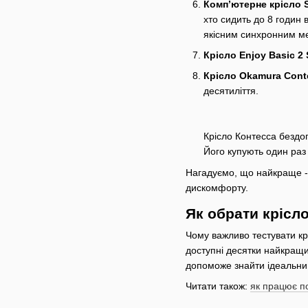
Компʼютерне крісло 
хто сидить до 8 годин 
якісним синхронним мех
Крісло Enjoy Basic 2
Крісло Okamura Cont
десятиліття.
Крісло Контесса бездо
Його купують один раз 
Нагадуємо, що найкраще - 
дискомфорту.
Як обрати крісл
Чому важливо тестувати к
доступні десятки найкращих
допоможе знайти ідеальний
Читати також:
як працює по