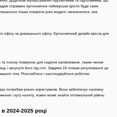
ня, додаткові налаштування підлокітників та підголівників, що
, адже справжнє ергономічне геймерське крісло буде саме
Залишилося тільки поміряти різні моделі і визначитися, яка
ого офісу чи домашнього офісу. Ергономічний дизайн крісла для
я та плоску поверхню для сидіння напівлежачи, таким чином
ць і засунути його під стіл. Завдяки 16 точкам регулювання це
ашого тіла. Розслабтеся і насолоджуйтеся роботою.
дає потребам різних користувачів. Вона забезпечує належну
женню і куту нахилу, кожен може знайти оптимальний рівень
 в 2024-2025 році