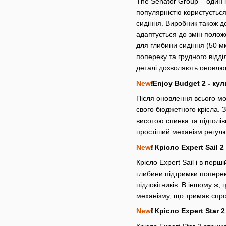
The Senator Group – один і
популярністю користуєтьс
сидіння. Виробник також д
адаптується до змін полож
для глибини сидіння (50 м
попереку та грудного відді
деталі дозволяють оновлюва
New
❕Enjoy Budget 2 - ку
Після оновлення всього мо
свого бюджетного крісла. З
висотою спинка та підголі
простіший механізм регулюв
New
❕ Крісло Expert Sail 
Крісло Expert Sail і в пер
глибини підтримки поперек
підлокітників. В іншому ж,
механізму, що тримає спро
New
❕ Крісло Expert Star 