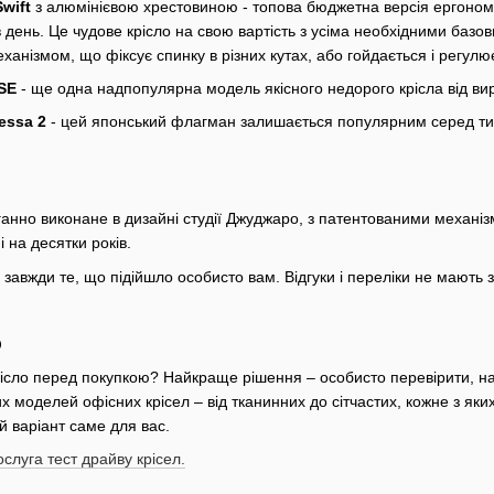
Swift
з алюмінієвою хрестовиною - топова бюджетна версія ергономі
в день. Це чудове крісло на свою вартість з усіма необхідними баз
анізмом, що фіксує спинку в різних кутах, або гойдається і регулю
 SE
- ще одна надпопулярна модель якісного недорого крісла від в
essa 2
- цей японський флагман залишається популярним серед тих,
ганно виконане в дизайні студії Джуджаро, з патентованими механ
і на десятки років.
завжди те, що підійшло особисто вам. Відгуки і переліки не мають з
о
рісло перед покупкою? Найкраще рішення – особисто перевірити, н
 моделей офісних крісел – від тканинних до сітчастих, кожне з яки
 варіант саме для вас.
слуга тест драйву крісел.