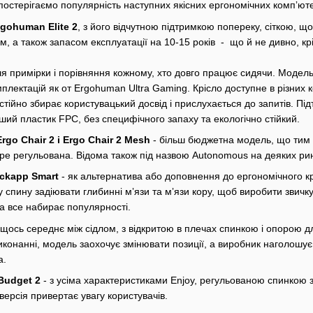
постерігаємо популярність наступних якісних ергономічних компʼюте
gohuman Elite 2
, з його відчутною підтримкою попереку, сіткою, щ
 а також запасом експлуатації на 10-15 років - що й не дивно, кр
для примірки і порівняння кожному, хто довго працює сидячи. Модел
мплектацій як от Ergohuman Ultra Gaming. Крісло доступне в різних 
стійно збирає користувацький досвід і прислухається до запитів. П
іший пластик FPC, без специфічного запаху та екологічно стійкий.
go Chair 2 і Ergo Chair 2 Mesh
- більш бюджетна модель, що тим 
бре регульована. Відома також під назвою Autonomous на деяких рин
ckapp Smart
- як альтернатива або доповнення до ергономічного крі
 спину задіювати глибинні мʼязи та мʼязи кору, щоб виробити звичк
ка все набирає популярності.
 щось середнє між сідлом, з відкритою в плечах спинкою і опорою д
иконанні, модель заохочує змінювати позиції, а виробник наголошу
а.
Budget 2
- з усіма характеристиками Enjoy, регульованою спинкою 
ерсія привертає увагу користувачів.