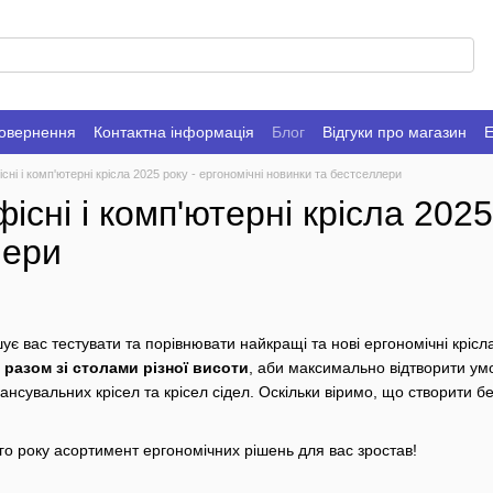
повернення
Контактна інформація
Блог
Відгуки про магазин
Е
сні і комп'ютерні крісла 2025 року - ергономічні новинки та бестселлери
існі і комп'ютерні крісла 2025
лери
є вас тестувати та порівнювати найкращі та нові ергономічні крісл
 разом зі столами різної висоти
, аби максимально відтворити ум
лансувальних крісел та крісел сідел. Оскільки віримо, що створити б
о року асортимент ергономічних рішень для вас зростав!