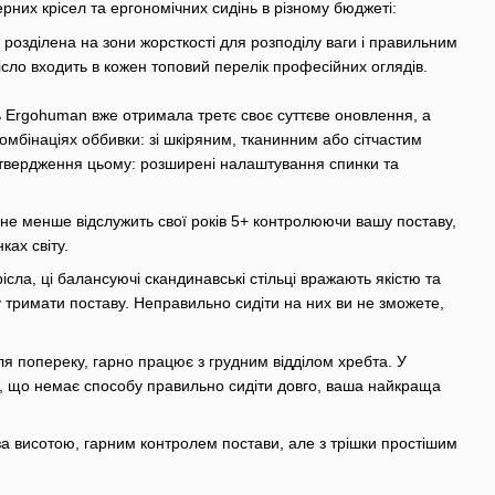
рних крісел та ергономічних сидінь в різному бюджеті:
о розділена на зони жорсткості для розподілу ваги і правильним
ісло входить в кожен топовий перелік професійних оглядів.
ь Ergohuman вже отримала третє своє суттєве оновлення, а
комбінаціях оббивки: зі шкіряним, тканинним або сітчастим
ідтвердження цьому: розширені налаштування спинки та
не менше відслужить свої років 5+ контролюючи вашу поставу,
ках світу.
сла, ці балансуючі скандинавські стільці вражають якістю та
у тримати поставу. Неправильно сидіти на них ви не зможете,
ля попереку, гарно працює з грудним відділом хребта. У
є, що немає способу правильно сидіти довго, ваша найкраща
за висотою, гарним контролем постави, але з трішки простішим