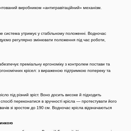
ентований виробником «антигравітаційний» механізм.
але система утримує у стабільному положенні. Водночас
дуємо регулярно змінювати положення під час роботи,
забезпечує преміальну ергономіку з контролем постави та
ергономічних крісел: з вираженою підтримкою попереку та
ло під різний зріст. Воно досить високе й підходить
посіб переконатися в зручності крісла — протестувати його
ачів зі зростом до 190 см. Водночас крісла відзначаються
пинкою