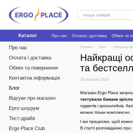
Перейти до основного контенту
Каталог
Про нас
Оплата і доставка
Обмін та 
Ergo Place Club
Про нас
Головна
Блог
Найкращі офі
Найкращі оф
Оплата і доставка
та бестсел
Обмін та повернення
Контактна інформація
25 березня 2025
Блог
Магазин Ergo Place запрошу
Відгуки про магазин
тестували бажане крісло
гаджетів і кронштейнів, ба
Ерго шоурум
можна тільки комплексно.
Тест-драйв
І ми працюємо, щоб кожног
В статті розповідаємо про:
Ergo Place Club