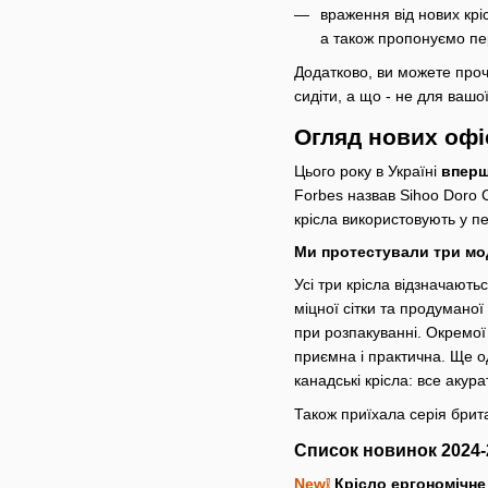
враження від нових кріс
а також пропонуємо пер
Додатково, ви можете проч
сидіти, а що - не для вашо
Огляд нових офі
Цього року в Україні
впер
Forbes назвав Sihoo Doro 
крісла використовують у п
Ми протестували три мо
Усі три крісла відзначают
міцної сітки та продуманої
при розпакуванні. Окремої 
приємна і практична. Ще 
канадські крісла: все акура
Також приїхала серія брита
Список новинок 2024-2
New❕
Крісло ергономічне