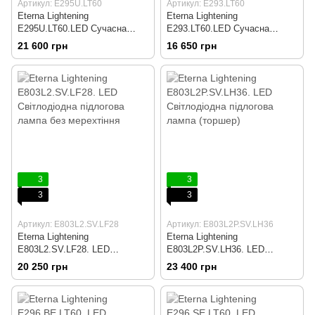
Артикул: E295U.LT60
Артикул: E293.LT60
Eterna Lightening
Eterna Lightening
E295U.LT60.LED Сучасна
E293.LT60.LED Сучасна
світлодіодна підлогова лампа
світлодіодна підлогова лампа
21 600 грн
16 650 грн
3
3
3
3
Артикул: E803L2.SV.LF28
Артикул: E803L2P.SV.LH36
Eterna Lightening
Eterna Lightening
E803L2.SV.LF28. LED
E803L2P.SV.LH36. LED
Світлодіодна підлогова лампа
Світлодіодна підлогова лампа
20 250 грн
23 400 грн
без мерехтіння
(торшер)