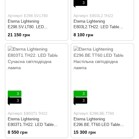
3
Артикул: E298.SV.LT80
Артикул: E803L2.TH22
Eterna Lightening
Eterna Lightening
E298.SV.LT80. LED
E803L2.TH22. LED Table
Cвітлодіодна офісна лампа
Світлодіодна лампа з високим
21 150 грн
8 100 грн
дисплеєм
3
3
3
3
Артикул: E803T1.TH22
Артикул: E296.BE.TT60
Eterna Lightening
Eterna Lightening
E803T1.TH22. LED Table
E296.BE.TT60.LED Table
Сучасна світлодіодна лампа
Настільна світодіодна лампа
8 550 грн
15 300 грн