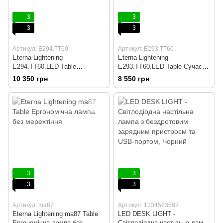
3
3
3
3
Артикул: E294.TT60
Артикул: E293.TT60
Eterna Lightening
Eterna Lightening
E294.TT60.LED Table
E293.TT60.LED Table Сучасна
Високоякісна світлодіодна
високоякісна світлодіодна
10 350 грн
8 550 грн
настільна лампа
настільна лампа
3
3
3
3
Артикул: ma87
Артикул: 1334523682
Eterna Lightening ma87 Table
LED DESK LIGHT -
Ергономічна лампа без
Світлодіодна настільна лампа