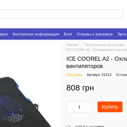
врат
Контактная информация
Блог
Отзывы о магазине
Эрго
Главная
Эргономичные аксессуары
ICE COOREL A2 - Охлаждающая подставка
ICE COOREL A2 - Охла
вентиляторов
Под заказ
Артикул: 31513
Остави
808 грн
Купить
ОПЛАТА ЧАСТЯМИ