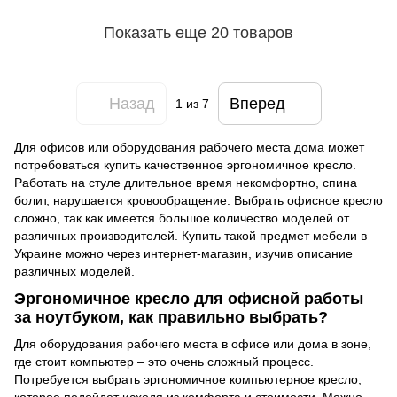
алюминий, Кожа, Черный
Крестовина нейлон, Черный
пластик, Динамическая
пластик, Регулируемая
Показать еще 20 товаров
поясничная поддержка
спинка по высоте,
Подголовник регулируемый
Назад
Вперед
1
из 7
Для офисов или оборудования рабочего места дома может
потребоваться купить качественное эргономичное кресло.
Работать на стуле длительное время некомфортно, спина
болит, нарушается кровообращение. Выбрать офисное кресло
сложно, так как имеется большое количество моделей от
различных производителей. Купить такой предмет мебели в
Украине можно через интернет-магазин, изучив описание
различных моделей.
Эргономичное кресло для офисной работы
за ноутбуком, как правильно выбрать?
Для оборудования рабочего места в офисе или дома в зоне,
где стоит компьютер – это очень сложный процесс.
Потребуется выбрать эргономичное компьютерное кресло,
которое подойдет исходя из комфорта и стоимости. Можно