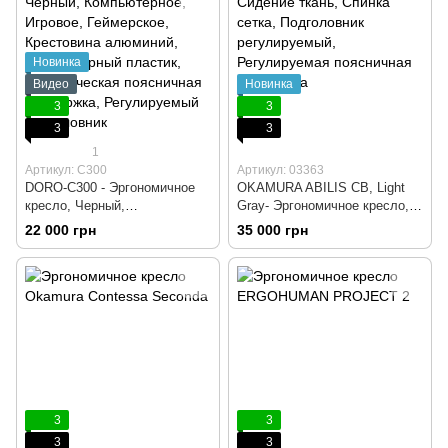
поддержка
Новинка
Видео
Новинка
3
3
3
3
1
Артикул: C300
Артикул: 03363
DORO-C300 - Эргономичное
OKAMURA ABILIS CB, Light
кресло, Черный,
Gray- Эргономичное кресло,
Компьютерное, Игровое,
Компьютерное, Игровое,
22 000 грн
35 000 грн
Геймерское, Крестовина
Геймерское, Белый пластик,
алюминий, Сетка, Черный
Сидение ткань, Спинка cетка,
пластик, Динамическая
Крестовина алюминий,
поясничная поддержка,
Подголовник регулируемый
Регулируемый подголовник
3
3
3
3