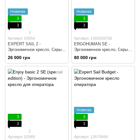
Новинка
Новинка
3
3
3
3
3
Артикул: 03054
Артикул: 1402938700
EXPERT SAIL 2 -
ERGOHUMAN SE -
Эргономичное кресло, Серый,
Эргономичное кресло, Серый,
Компьютерное, Игровое,
Компьютерное, Игровое,
26 000 грн
80 000 грн
Геймерское, Сетка,
Геймерское, Крестовина
Крестовина алюминий, Серый
алюминий, Сетка, Серый
пластик, Динамическая
пластик, Динамичная
поддержка поясницы,
поясничная поддержка,
Подголовник регулируемый
Подставка для ног,
Електрорегулювання
Новинка
3
3
3
3
2
Артикул: 02969
Артикул: 12670948