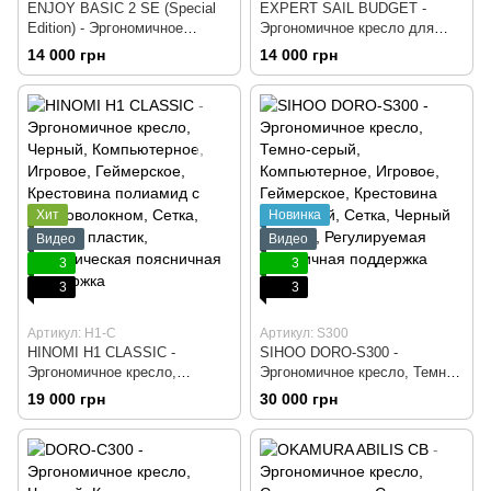
ENJOY BASIC 2 SE (Special
EXPERT SAIL BUDGET -
Edition) - Эргономичное
Эргономичное кресло для
кресло для оператора,
оператора, Компьютерное,
14 000 грн
14 000 грн
Компьютерное, Игровое,
Игровое, Геймерское,
Геймерское, Сидение ткань,
Сидение ткань, Спинка сетка,
Спинка сетка, Крестовина
Крестовина нейлон, Черный,
нейлон, Черный пластик,
Подголовник регулируемый,
Регулируемая спинка по
Динамическая поддержка
высоте, Подголовник
поясницы
регулируемый
Хит
Новинка
Видео
Видео
3
3
3
3
Артикул: H1-C
Артикул: S300
HINOMI H1 CLASSIC -
SIHOO DORO-S300 -
Эргономичное кресло,
Эргономичное кресло, Темно-
Черный, Компьютерное,
серый, Компьютерное,
19 000 грн
30 000 грн
Игровое, Геймерское,
Игровое, Геймерское,
Крестовина полиамид с
Крестовина алюминий, Сетка,
стекловолокном, Сетка,
Черный пластик,
Черный пластик,
Регулируемая поясничная
Динамическая поясничная
поддержка