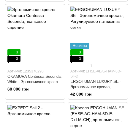
Крестовина алюминий,
Крестовина полиамид со
Регулируемая спинка по
стекловолокном, Сетка,
высоте, Подголовник
Черный пластик,
регулируемый
Динамическая поясничная
поддержка
Новинка
3
3
3
3
1
Артикул: 1235376290
Артикул: EHSE-AB/G-HAM-5D-
OKAMURA Contessa Seconda,
ST-D
ERGOHUMAN LUXURY SE -
White - Эргономичное кресло,
Эргономичное кресло,
Компьютерное, Игровое,
60 000 грн
Черный, Компьютерное,
Геймерское, Белый пластик,
42 000 грн
Игровое, Геймерское,
Сидение ткань, Спинка cетка,
Крестовина алюминий, Сетка,
Крестовина алюминий, Без
Черный пластик,
подголовника, Без
Регулированное натяжение
поясничной поддержки
сетки