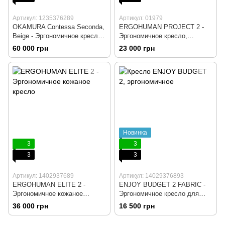
Артикул: 1235376289
Артикул: 01979
OKAMURA Contessa Seconda,
ERGOHUMAN PROJECT 2 -
Beige - Эргономичное кресло,
Эргономичное кресло,
Компьютерное, Игровое,
Черный, Компьютерное,
60 000 грн
23 000 грн
Геймерское, Белый пластик,
Игровое, Геймерское,
Сидение сетка, Спинка cетка,
Крестовина алюминий, Сетка,
Крестовина алюминий, Без
Черный пластик,
подголовника, Без
Динамическая поясничная
поясничной поддержки
поддержка
Новинка
3
3
3
3
Артикул: 1402937689
Артикул: 14029376893
ERGOHUMAN ELITE 2 -
ENJOY BUDGET 2 FABRIC -
Эргономичное кожаное
Эргономичное кресло для
кресло, Коричневый,
оператора, BLACK FABRIC,
36 000 грн
16 500 грн
Компьютерное, Игровое,
Компьютерное, Игровое,
Геймерское, Хрестовина
Геймерское, Сетка,