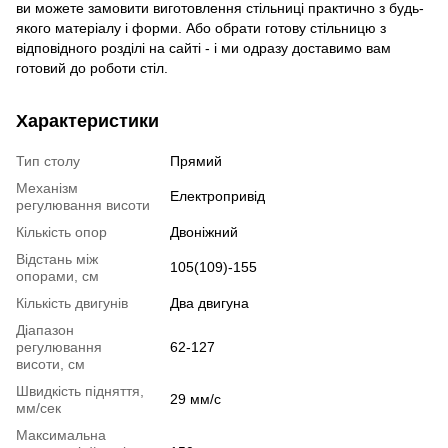
ви можете замовити виготовлення стільниці практично з будь-
якого матеріалу і форми. Або обрати готову стільницю з
відповідного розділі на сайті - і ми одразу доставимо вам
готовий до роботи стіл.
Характеристики
Тип столу
Прямий
Механізм
Електропривід
регулювання висоти
Кількість опор
Двоніжний
Відстань між
105(109)-155
опорами, см
Кількість двигунів
Два двигуна
Діапазон
регулювання
62-127
висоти, см
Швидкість підняття,
29 мм/с
мм/сек
Максимальна