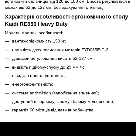
встановити стільницю від 120 до 180 см. Висота регулюється в
межах від 62 до 127 см, без врахування стільниці.
Характерні особливості ергономічного столу
Kaidi RE650 Heavy Duty
Модель має такі особливості:
вантажопідйомність 150 кг;
наявність двох посилених моторів ZYD035E-C-2;
діапазон регулювання висоти 62-127 см;
видкість підйому-спуску до 29 мм / с;
швидка і проста установка;
енергоефективність;
система anticolision (запобігання зітненню);
доступний в чорному, сірому і білому кольорі опор;
гарантія 60 місяців від дати виробництва.