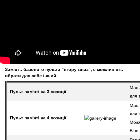
Замість базового пульта "вгору-вниз", є можливість
обрати для себе інший:
Має 3
Пульт пам'яті на 3 позиції
для 
Має 4
для 
Пульт пам'яті на 4 позиції
Можл
Blue
Регу