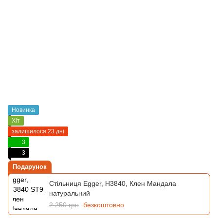
Новинка
Хіт
залишилося 23 дні
3
3
Подарунок
Стільниця Egger, H3840, Клен Мандала
натуральний
2 250 грн
безкоштовно