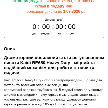
стільницю ДСП
шириною 18 мм,
з готових на
складі
в подарунок!
Пропозиція дійсна до
1.09.2026 р.
До кінця акції
0
00
00
00
дні
години
хв
сек
Опис
Двомоторний посилений стіл з регулюванням
висоти Kaidi RE650 Heavy Duty - міцний та
надійсний механізм для роботи стоячи та
сидячи
Kaidi RE650 Heavy Duty -
стіл з електроприводом
, що має два
мотори та телескоп опор з 3х секцій, що
спрямовані великою трубою вниз. В моделі стола регулюється
ширина між опорами, тому каркас можна адаптувати як для
маленьких, так і для великих стільниць. Діапазон довжини
каркаса регулюється від 105 до 155 см, що дозволяє