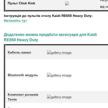
Пульт Click Kick
від 
Інструкція до пультів столу Kaidi RE650 Heavy Duty
-
Натисніть тут
Додатково можна придбати аксесуари для Kaidi
Heavy Duty
RE650
Кабель-канал
Bluetooth модуль
Комплект роликів
Tente