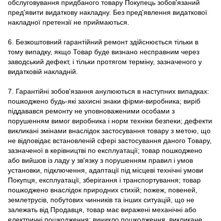
обслуговування придбаного товару Покупець зобов'язаний
пред'явити видаткову накладну. Без пред'явлення видаткової
накладної претензії не приймаються.
6. Безкоштовний гарантійний ремонт здійснюється тільки в
тому випадку, якщо Товар буде визнано несправним через
заводський дефект, і тільки протягом терміну, зазначеного у
видатковій накладній.
7. Гарантійні зобов'язання анулюються в наступних випадках:
пошкоджено будь-які захисні знаки фірми-виробника; виріб
піддавався ремонту не уповноваженими особами з
порушенням вимог виробника і норм техніки безпеки; дефекти
викликані змінами внаслідок застосування товару з метою, що
не відповідає встановленій сфері застосування даного Товару,
зазначеної в керівництві по експлуатації; товар пошкоджено
або вийшов із ладу у зв'язку з порушенням правил і умов
установки, підключення, адаптації під місцеві технічні умови
Покупця, експлуатації, зберігання і транспортування; товар
пошкоджено внаслідок природних стихій; пожеж, повеней,
землетрусів, побутових чинників та інших ситуацій, що не
залежать від Продавця, товар має виражені механічні або
електричні пошкодження; виникло пошкодження, викликане