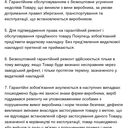
4. Гарантійним обслуговуванням є безкоштовне усунення
недоліків Товару, що виникли з вини виробника, за умови
дотримання правил зберігання, транспортування та
експлуатації, що встановлюються виробником.
5. Для підтвердження права на гарантійний ремонт і
обслуговування придбаного товару Покупець зобов'язаний
пред'явити видаткову накладну. Без пред'явлення видаткової
накладної претензії не приймаються.
6. Безкоштовний гарантійний ремонт здійснюється тільки в
тому випадку, якщо Товар буде визнано несправним через
заводський дефект, і тільки протягом терміну, зазначеного у
видатковій накладній.
7. Гарантійні зобов'язання анулюються в наступних випадках:
пошкоджено будь-які захисні знаки фірми-виробника; виріб
піддавався ремонту не уповноваженими особами з
порушенням вимог виробника і норм техніки безпеки; дефекти
викликані змінами внаслідок застосування товару з метою, що
не відповідає встановленій сфері застосування даного Товару,
зазначеної в керівництві по експлуатації; товар пошкоджено
або вийшов із ладу у зв'язку з порушенням правил і умов