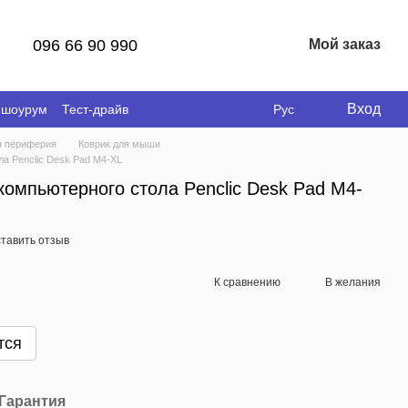
096 66 90 990
Мой заказ
Вход
 шоурум
Тест-драйв
Рус
я периферия
Коврик для мыши
а Penclic Desk Pad M4-XL
компьютерного стола Penclic Desk Pad M4-
тавить отзыв
К сравнению
В желания
тся
Гарантия