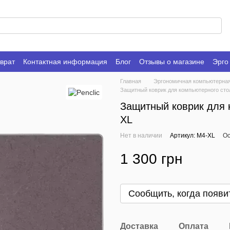
врат
Контактная информация
Блог
Отзывы о магазине
Эрго
Главная
Эргономичная компьютерна
Защитный коврик для компьютерного стол
Защитный коврик для 
XL
Нет в наличии
Артикул: M4-XL
Ос
1 300 грн
Сообщить, когда появи
Доставка
Оплата