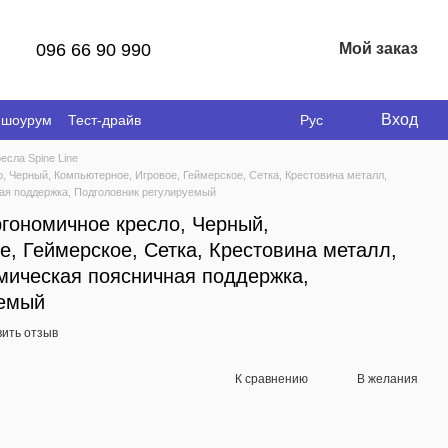
096 66 90 990
Мой заказ
Вход
 шоурум
Тест-драйв
Рус
есла Spine Line
, Черный, Компьютерное, Игровое, Геймерское, Сетка, Крестовина металл,
ая поддержка, Подголовник регулируемый
ргономичное кресло, Черный,
, Геймерское, Сетка, Крестовина металл,
мическая поясничная поддержка,
уемый
вить отзыв
К сравнению
В желания