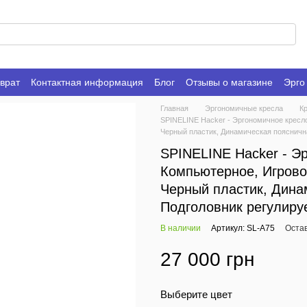
врат
Контактная информация
Блог
Отзывы о магазине
Эрго
Главная
Эргономичные кресла
Кр
SPINELINE Hacker - Эргономичное кресло
Черный пластик, Динамическая поясничн
SPINELINE Hacker - Э
Компьютерное, Игровое
Черный пластик, Дина
Подголовник регулир
В наличии
Артикул: SL-A75
Оста
27 000 грн
Выберите цвет