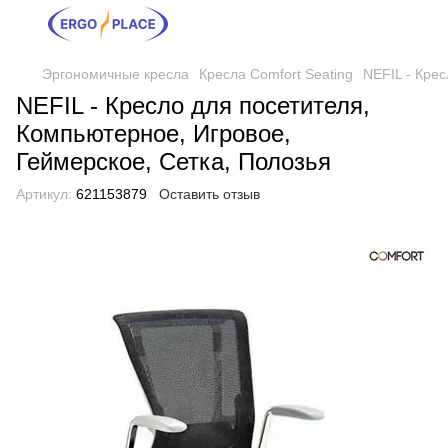
Эргономичные кресла
Кресла Comfort Seating
NEFIL - Кре
NEFIL - Кресло для посетителя,
Компьютерное, Игровое,
Геймерское, Сетка, Полозья
Артикул:
621153879
Оставить отзыв