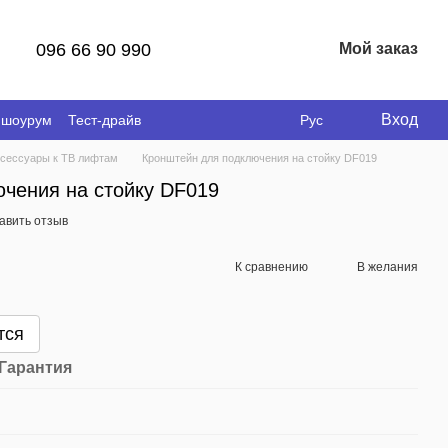
096 66 90 990
Мой заказ
Вход
 шоурум
Тест-драйв
Рус
сессуары к ТВ лифтам
Кронштейн для подключения на стойку DF019
чения на стойку DF019
авить отзыв
К сравнению
В желания
тся
Гарантия