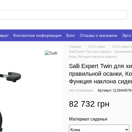
врат
Контактная информация
Блог
Отзывы о магазине
Эрго
Главная
Стул седло
Стул седло 
Salli Expert Twin для хирурга - Эргоном
Кожа, Функция наклона сиденья
Salli Expert Twin для 
правильной осанки, К
Функция наклона сиде
Нет в наличии
Артикул: 112844979
82 732 грн
Материал сиденья