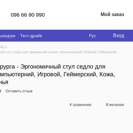
096 66 90 990
Мой заказ
Вход
 шоурум
Тест-драйв
Рус
SALLI
ичный стул седло для правильной осанки, Компьютерний, Игровой, Геймерский,
хирурга - Эргономичный стул седло для
омпьютерний, Игровой, Геймерский, Кожа,
нья
4
Оставить отзыв
К сравнению
В желания