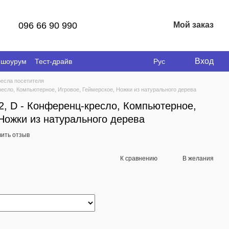
096 66 90 990
Мой заказ
Вход
 шоурум
Тест-драйв
Рус
ресла посетителя
ресло, Компьютерное, Игровое, Геймерское, Ножки из натурального дерева
2, D - Конференц-кресло, Компьютерное,
Ножки из натурального дерева
вить отзыв
К сравнению
В желания