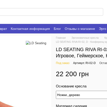
врат
Контактная информация
Блог
Отзывы о магазине
Эрго
Главная
Эргономичные кресла
К
LD SEATING RIVA RI-02, D - Конференц-к
LD SEATING RIVA RI-0
Игровое, Геймерское, 
Под заказ
Артикул: RI-02-D
Оста
22 200 грн
Основание кресла
Материал сидения