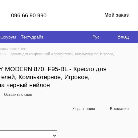
096 66 90 990
Мой заказ
Вход
 шоурум
Тест-драйв
Рус
ресла посетителя
L - Кресло для конференций и посетителей, Компьютерное, Игровое,
MODERN 870, F95-BL - Кресло для
телей, Компьютерное, Игровое,
на черный нейлон
Оставить отзыв
К сравнению
В желания