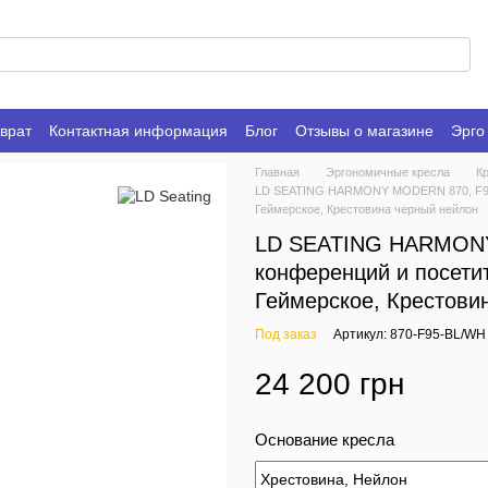
врат
Контактная информация
Блог
Отзывы о магазине
Эрго
Главная
Эргономичные кресла
К
LD SEATING HARMONY MODERN 870, F95-B
Геймерское, Крестовина черный нейлон
LD SEATING HARMONY 
конференций и посети
Геймерское, Крестови
Под заказ
Артикул: 870-F95-BL/WH
24 200 грн
Основание кресла