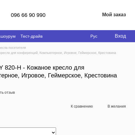
096 66 90 990
Мой заказ
Вход
 шоурум
Тест-драйв
Рус
ресла посетителя
есло для конференций, Компьютерное, Игровое, Геймерское, Крестовина
820-H - Кожаное кресло для
ерное, Игровое, Геймерское, Крестовина
ть отзыв
К сравнению
В желания