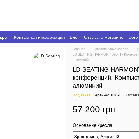
врат
Контактная информация
Блог
Отзывы о магазине
Эрго
Главная
Эргономичные кресла
К
LD SEATING HARMONY 820-H - Кожаное кр
алюминий
LD SEATING HARMONY 
конференций, Компьют
алюминий
Под заказ
Артикул: 820-H
Остави
57 200 грн
Основание кресла