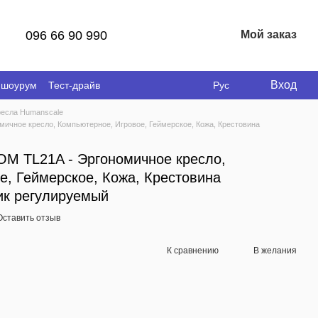
096 66 90 990
Мой заказ
Вход
 шоурум
Тест-драйв
Рус
ресла Humanscale
ное кресло, Компьютерное, Игровое, Геймерское, Кожа, Крестовина
 TL21A - Эргономичное кресло,
е, Геймерское, Кожа, Крестовина
ик регулируемый
Оставить отзыв
К сравнению
В желания