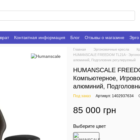
врат
Контактная информация
Блог
Отзывы о магазине
Эрго
Главная
Эргономичные кресла
К
HUMANSCALE FREEDOM TL21A - Эргономич
алюминий, Подголовник регулируемый
HUMANSCALE FREEDOM
Компьютерное, Игрово
алюминий, Подголовн
Под заказ
Артикул: 1402937634
85 000 грн
Выберите цвет