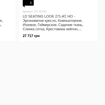
3
Артикул: 271-AT-HO
LD SEATING LOOK 271-AT, HO -
е,
Эргономичне кресло, Компьютерное,
,
Игровое, Геймерское, Сидение ткань,
Спинка сетка, Крестовина нейлон,
Регулируемый подголовник
27 717 грн