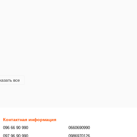
казать все
Контактная информация
096 66 90 990
0660690990
097 96 90 990
0986970126