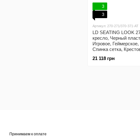
3
3
Артикул: 270-271/370-371-AT
LD SEATING LOOK 270
кресло, Черный пласт
Игровое, Геймерское,
Спинка сетка, Кресто
21 118 грн
Принимаем к оплате