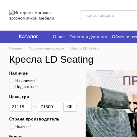
Перейти к основному контенту
Каталог
О нас
Оплата и доставка
Обмен и воз
Ergo Place Club
Главная
Эргономичные кресла
Кресла LD Seating
Кресла LD Seating
Наличие
В наличии
6
Под заказ
22
Цена, грн
От Цена, грн
До Цена, грн
OK
Страна производитель
Чехия
25
Бренд