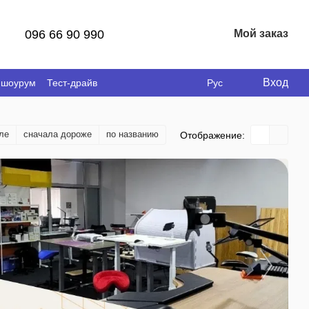
096 66 90 990
Мой заказ
Вход
 шоурум
Тест-драйв
Рус
ле
сначала дороже
по названию
Отображение: