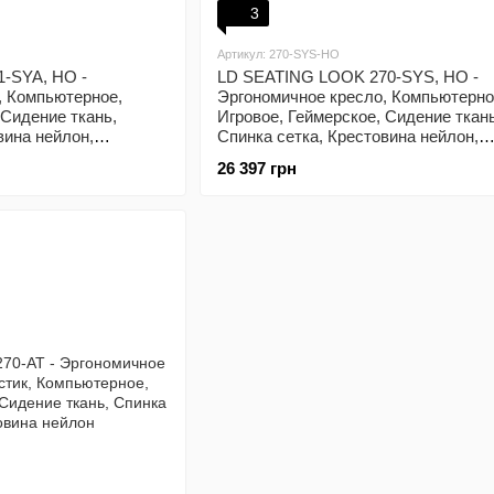
3
Артикул: 270-SYS-HO
-SYA, HO -
LD SEATING LOOK 270-SYS, HO -
, Компьютерное,
Эргономичное кресло, Компьютерно
 Сидение ткань,
Игровое, Геймерское, Сидение ткань
вина нейлон,
Спинка сетка, Крестовина нейлон,
овник
Регулируемый подголовник
26 397 грн