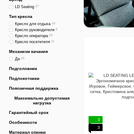
LD Seating
27
Тип кресла
Кресло для отдыха
16
Кресло руководителя
5
Кресло оператора
23
Кресло посетителя
11
Механизм качания
Да
25
Подголовник
Подлокотники
Поясничная поддержка
Максимально допустимая
нагрузка
Гарантийный срок
3
Особенности
3
Материал спинки