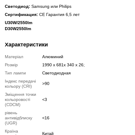
Светодиод:
Samsung или Philips
Сертификация:
CE Гарантия 6,5 лет
U30W/2550lm
D30W2550lm
Характеристики
Матеріал
Алюминий
Розмір
1990 х 681х 340 х 26;
Тип лампи
Светодиодная
Індекс передачі
>90
кольору (CRI)
Зміщення точки
кольоровості
<3
(CDCM)
рівень
антивідблиску
<16
(UGR)
Країна
Китай