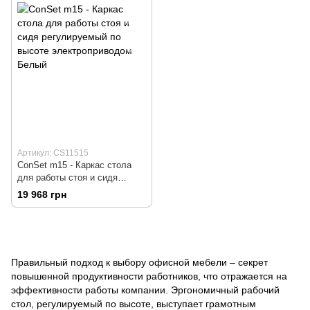
Геймерский, Пульт вверх/вниз
Геймерский, Пульт вверх/вниз
без памяти
без памяти
Артикул: CS11515
ConSet m15 - Каркас стола
для работы стоя и сидя
регулируемый по высоте
19 968 грн
электроприводом, Серый,
Компьютерный, Игровой,
Геймерский, Пульт вверх/вниз
без памяти
Правильный подход к выбору офисной мебели – секрет
повышенной продуктивности работников, что отражается на
эффективности работы компании. Эргономичный рабочий
стол, регулируемый по высоте, выступает грамотным