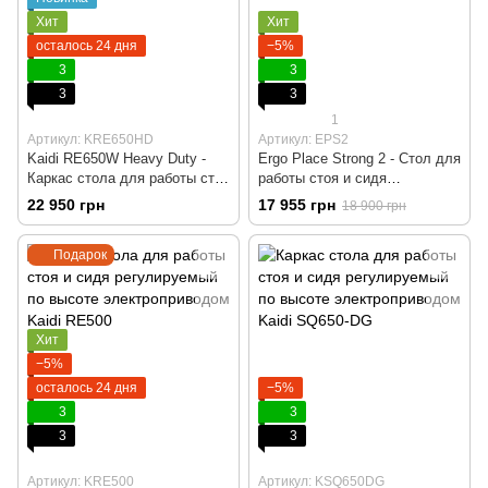
Хит
Хит
осталось 24 дня
−5%
3
3
3
3
1
Артикул: KRE650HD
Артикул: EPS2
Kaidi RE650W Heavy Duty -
Ergo Place Strong 2 - Стол для
Каркас стола для работы стоя
работы стоя и сидя
и сидя регулируемый по
регулируемый по высоте
22 950 грн
17 955 грн
18 900 грн
высоте с электроприводом,
электроприводом, Черный,
Белый, Компьютерный,
Компьютерний, Игровой,
Подарок
Игровой, Геймерский, Пульт
Геймерский, Столешница ДСП
памяти на 4 позиции
Basic 18 мм, Пульт памяти на
4 позиции
Хит
−5%
осталось 24 дня
−5%
3
3
3
3
Артикул: KRE500
Артикул: KSQ650DG