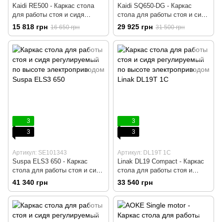
Kaidi RE500 - Каркас стола
Kaidi SQ650-DG - Каркас
для работы стоя и сидя
стола для работы стоя и сидя
регулируемый по высоте
регулируемый по высоте
15 818 грн
29 925 грн
16 650 грн
31 500 грн
электроприводом, Черный,
электроприводом, Черный,
Компьютерный, Игровой,
Компьютерный, Игровой,
Геймерский, Пульт памяти на
Геймерский, Пульт памяти на
4 позиции
4 позиции
3
3
3
3
Артикул: SE101343
Артикул: DL19T 1С
Suspa ELS3 650 - Каркас
Linak DL19 Сompact - Каркас
стола для работы стоя и сидя
стола для работы стоя и
регулируемый по высоте
сидя, Регулируемый по
41 340 грн
33 540 грн
электроприводом, Серый,
высоте с электроприводом,
Компьютерный, Игровой,
Черный, Компьютерный,
Геймерский, Пульт вверх/вниз
Игровой, Геймерский, Пульт
без памяти
DPG 1C с Memory и Bluetooth