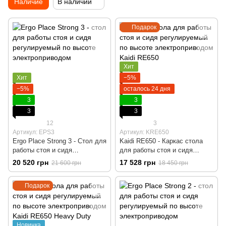
Наличие
В наличии
Подарок
Хит
Хит
−5%
−5%
осталось 24 дня
3
3
3
3
12
3
Артикул: EPS3
Артикул: KRE650
Ergo Place Strong 3 - Стол для
Kaidi RE650 - Каркас стола
работы стоя и сидя
для работы стоя и сидя
регулируемый по высоте
регулируемый по высоте
20 520 грн
17 528 грн
21 600 грн
18 450 грн
электроприводом, Черный,
электроприводом, Белый,
Компьютерний, Игровой,
Компьютерный, Игровой,
Подарок
Геймерский, Столешница ДСП
Геймерский, Пульт памяти на
Agile 18 мм, Пульт памяти на
4 позиции
4 позиции
Новинка