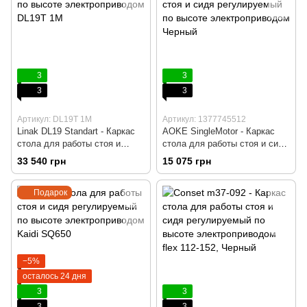
3
3
3
3
Артикул: DL19T 1M
Артикул: 1377745512
Linak DL19 Standart - Каркас
AOKE SingleMotor - Каркас
стола для работы стоя и
стола для работы стоя и сидя
сидя, Регулируемый по
регулируемый по высоте
33 540 грн
15 075 грн
высоте с электроприводом,
электроприводом, Серый,
Черный, Компьютерный,
Компьютерный, Игровой,
Подарок
Игровой, Геймерский, Пульт
Геймерский, Пульт памяти на
DPG 1C с Memory и Bluetooth
4 позиции
−5%
осталось 24 дня
3
3
3
3