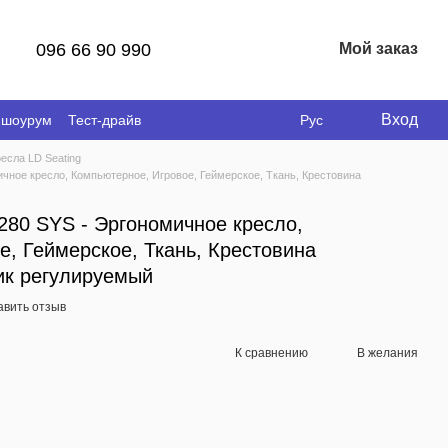
096 66 90 990
Мой заказ
Вход
 шоурум
Тест-драйв
Рус
есла LD Seating
ное кресло, Компьютерное, Игровое, Геймерское, Ткань, Крестовина
80 SYS - Эргономичное кресло,
е, Геймерское, Ткань, Крестовина
ик регулируемый
авить отзыв
К сравнению
В желания