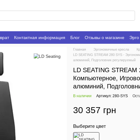
врат
Контактная информация
Блог
Отзывы о магазине
Эрго
Главная
Эргономичные кресла
Кр
LD SEATING STREAM 280 SYS - Эргономич
алюминий, Подголовник регулируемый
LD SEATING STREAM 2
Компьютерное, Игрово
алюминий, Подголовн
В наличии
Артикул: 280-SYS
Ост
30 357 грн
Выберите цвет