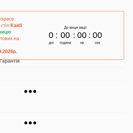
kspace
 стіл
Kaidi
До кінця акції
ьницю
0
00
00
00
тових на
дні
години
хв
сек
9.2026р.
Гарантія