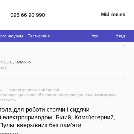
096 66 90 990
Мій кошик
Вхід
рго шоурум
Тест-драйв
Укр
n, 0301, Капучино
овно
и
Каркаси для стола Kaidi Electrical
оячи і сидячи регульований по висоті електроприводом, Білий, Комп'ютерний,
ез пам'яти
тола для роботи стоячи і сидячи
і електроприводом, Білий, Комп'ютерний,
Пульт вверх/вниз без пам'яти