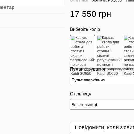
Очікується
Артикул: KSQ650
Напи
ментар
17 550 грн
Виберіть колір
Пульт керування
Стільниця
Повідомити, коли з'яви