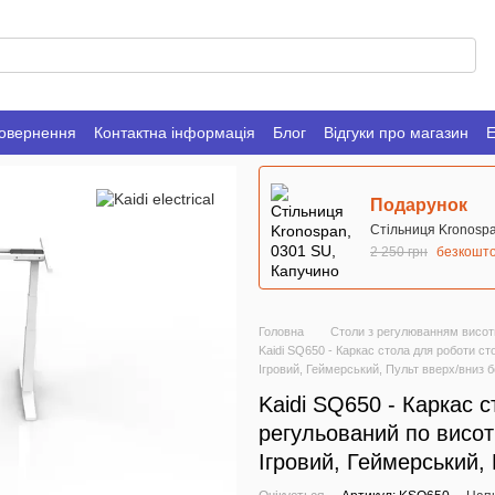
повернення
Контактна інформація
Блог
Відгуки про магазин
Е
Подарунок
Стільниця Kronospa
2 250 грн
безкошт
Головна
Столи з регулюванням висот
Kaidi SQ650 - Каркас стола для роботи ст
Ігровий, Геймерський, Пульт вверх/вниз б
Kaidi SQ650 - Каркас с
регульований по висот
Ігровий, Геймерський, 