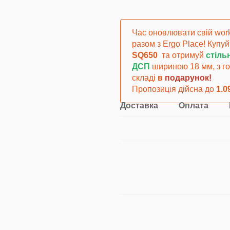
Час оновлювати свій wor
разом з Ergo Place! Купуй
SQ650
та отримуй
стіл
ДСП
шириною 18 мм, з го
складі
в
подарунок!
Пропозиція дійсна до
1.0
Доставка
Оплата