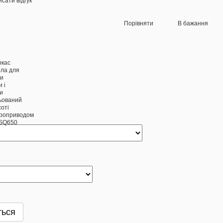
сати відгук
Порівняти
В бажання
ться