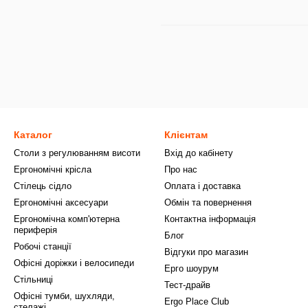
Каталог
Клієнтам
Столи з регулюванням висоти
Вхід до кабінету
Ергономічні крісла
Про нас
Стілець сідло
Оплата і доставка
Ергономічні аксесуари
Обмін та повернення
Ергономічна комп'ютерна
Контактна інформація
периферія
Блог
Робочі станції
Відгуки про магазин
Офісні доріжки і велосипеди
Ерго шоурум
Стільниці
Тест-драйв
Офісні тумби, шухляди,
Ergo Place Club
стелажі