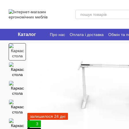
Перейти до основного контенту
Каталог
Про нас
Оплата і доставка
Обмін та 
Ergo Place Club
залишилося 24 дні
3