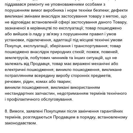
піддавався ремонту не уповноваженими особами з
порушенням вимог виробника і норм техніки безпеки; дефекти
викликані змінами внаслідок застосування товару з метою, що
не відповідає встановленій сфері застосування даного Товару,
зазначеної в керівництві по експлуатації; товар пошкоджено
або вийшов із ладу у зв'язку з порушенням правил і умов
установки, підключення, адаптації під місцеві технічні умови
Покупця, експлуатації, зберігання і транспортування; товар
пошкоджено внаслідок природних стихій; пожеж, повеней,
землетрусів, побутових чинників та інших ситуацій, що не
залежать від Продавця, товар має виражені механічні або
електричні пошкодження; виникло пошкодження, викликане
потраплянням всередину виробу сторонніх предметів,
речовин, рідин, комах або тварин;
виникли пошкодження, викликані використанням
нестандартних запчастин, недотриманням термінів технічного
і профілактичного обслуговування.
8. Вимоги, заявлені Покупцями після закінчення гарантійних
термінів, розглядаються Продавцем в порядку, встановленому
законодавством.