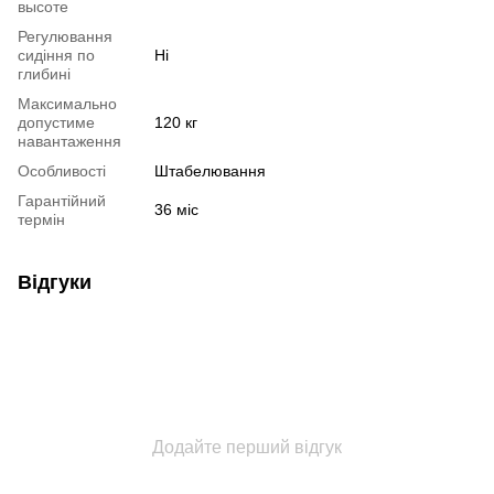
высоте
Регулювання
сидіння по
Ні
глибині
Максимально
допустиме
120 кг
навантаження
Особливості
Штабелювання
Гарантійний
36 міс
термін
Відгуки
Додайте перший відгук