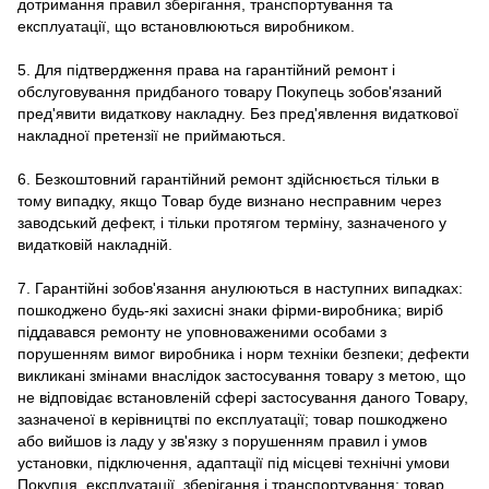
дотримання правил зберігання, транспортування та
експлуатації, що встановлюються виробником.
5. Для підтвердження права на гарантійний ремонт і
обслуговування придбаного товару Покупець зобов'язаний
пред'явити видаткову накладну. Без пред'явлення видаткової
накладної претензії не приймаються.
6. Безкоштовний гарантійний ремонт здійснюється тільки в
тому випадку, якщо Товар буде визнано несправним через
заводський дефект, і тільки протягом терміну, зазначеного у
видатковій накладній.
7. Гарантійні зобов'язання анулюються в наступних випадках:
пошкоджено будь-які захисні знаки фірми-виробника; виріб
піддавався ремонту не уповноваженими особами з
порушенням вимог виробника і норм техніки безпеки; дефекти
викликані змінами внаслідок застосування товару з метою, що
не відповідає встановленій сфері застосування даного Товару,
зазначеної в керівництві по експлуатації; товар пошкоджено
або вийшов із ладу у зв'язку з порушенням правил і умов
установки, підключення, адаптації під місцеві технічні умови
Покупця, експлуатації, зберігання і транспортування; товар