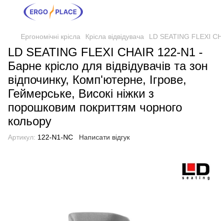
Ергономічні крісла
Крісла відвідувача
LD SEATING FLEXI CHAI
LD SEATING FLEXI CHAIR 122-N1 -
Барне крісло для відвідувачів та зон
відпочинку, Комп'ютерне, Ігрове,
Геймерське, Високі ніжки з
порошковим покриттям чорного
кольору
Артикул:
122-N1-NC
Написати відгук