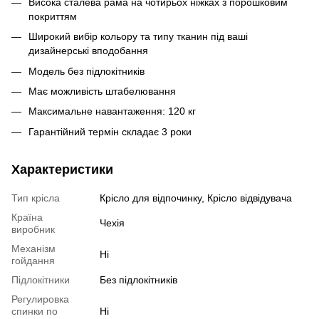
Висока сталева рама на чотирьох ніжках з порошковим
покриттям
Широкий вибір кольору та типу тканин під ваші
дизайнерські вподобання
Модель без підлокітників
Має можливість штабелювання
Максимальне навантаження: 120 кг
Гарантійний термін складає 3 роки
Характеристики
Тип крісла
Крісло для відпочинку, Крісло відвідувача
Країна
Чехія
виробник
Механізм
Ні
гойдання
Підлокітники
Без підлокітників
Регулировка
спинки по
Ні