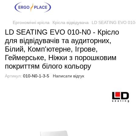
Ергономічні крісла
Крісла відвідувача
LD SEATING EVO 010-N0
LD SEATING EVO 010-N0 - Крісло
для відвідувачів та аудиторних,
Білий, Комп'ютерне, Ігрове,
Геймерське, Ніжки з порошковим
покриттям білого кольору
Артикул:
010-N0-1-3-5
Написати відгук