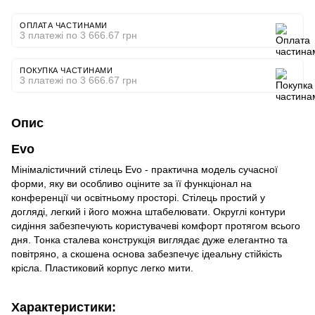
ОПЛАТА ЧАСТИНАМИ
3 платежі по 3 666.67 грн
ПОКУПКА ЧАСТИНАМИ
3 платежі по 3 666.67 грн
Опис
Evo
Мінімалістичний стілець Evo - практична модель сучасної
форми, яку ви особливо оціните за її функціонал на
конференції чи освітньому просторі. Стілець простий у
догляді, легкий і його можна штабелювати. Округлі контури
сидіння забезпечують користувачеві комфорт протягом всього
дня. Тонка сталева конструкція виглядає дуже елегантно та
повітряно, а скошена основа забезпечує ідеальну стійкість
крісла. Пластиковий корпус легко мити.
Характеристики: