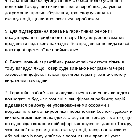
4. Гарантійним обслуговуванням є безкоштовне усунення
недоліків Товару, що виникли з вини виробника, за умови
дотримання правил зберігання, транспортування та
експлуатації, що встановлюються виробником.
5. Для підтвердження права на гарантійний ремонт і
обслуговування придбаного товару Покупець зобов'язаний
пред'явити видаткову накладну. Без пред'явлення видаткової
накладної претензії не приймаються.
6. Безкоштовний гарантійний ремонт здійснюється тільки в
тому випадку, якщо Товар буде визнано несправним через
заводський дефект, і тільки протягом терміну, зазначеного у
видатковій накладній.
7. Гарантійні зобов'язання анулюються в наступних випадках:
пошкоджено будь-які захисні знаки фірми-виробника; виріб
піддавався ремонту не уповноваженими особами з
порушенням вимог виробника і норм техніки безпеки; дефекти
викликані змінами внаслідок застосування товару з метою, що
не відповідає встановленій сфері застосування даного Товару,
зазначеної в керівництві по експлуатації; товар пошкоджено
або вийшов із ладу у зв'язку з порушенням правил і умов