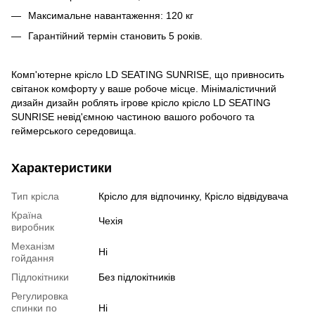
Максимальне навантаження: 120 кг
Гарантійний термін становить 5 років.
Комп'ютерне крісло LD SEATING SUNRISE, що привносить
світанок комфорту у ваше робоче місце. Мінімалістичний
дизайн дизайн роблять ігрове крісло крісло LD SEATING
SUNRISE невід'ємною частиною вашого робочого та
геймерського середовища.
Характеристики
Тип крісла
Крісло для відпочинку, Крісло відвідувача
Країна
Чехія
виробник
Механізм
Ні
гойдання
Підлокітники
Без підлокітників
Регулировка
спинки по
Ні