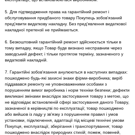
5. Для підтвердження права на гарантійний ремонт і
обслуговування придбаного товару Покупець зобов'язаний
пред'явити видаткову накладну. Без пред'явлення видаткової
накладної претензії не приймаються.
6. Безкоштовний гарантійний ремонт здійснюється тільки в
тому випадку, якщо Товар буде визнано несправним через
заводський дефект, і тільки протягом терміну, зазначеного у
видатковій накладній.
7. Гарантійні зобов'язання анулюються в наступних випадках:
пошкоджено будь-які захисні знаки фірми-виробника; виріб
піддавався ремонту не уповноваженими особами з
порушенням вимог виробника і норм техніки безпеки; дефекти
викликані змінами внаслідок застосування товару з метою, що
не відповідає встановленій сфері застосування даного Товару,
зазначеної в керівництві по експлуатації; товар пошкоджено
або вийшов із ладу у зв'язку з порушенням правил і умов
установки, підключення, адаптації під місцеві технічні умови
Покупця, експлуатації, зберігання і транспортування; товар
пошкоджено внаслідок природних стихій; пожеж, повеней,