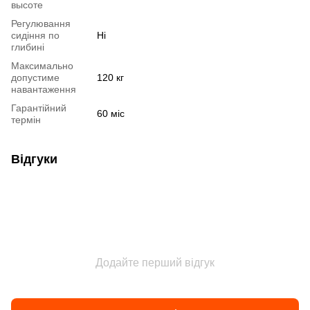
высоте
Регулювання
сидіння по
Ні
глибині
Максимально
допустиме
120 кг
навантаження
Гарантійний
60 міс
термін
Відгуки
Додайте перший відгук