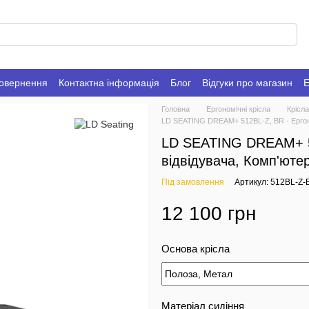
повернення
Контактна інформація
Блог
Відгуки про магазин
Е
Головна
Ергономічні крісла
Крісла
LD SEATING DREAM+ 512BL-Z, BR - Ергоном
LD SEATING DREAM+ 51
відвідувача, Комп'ютер
Під замовлення
Артикул: 512BL-Z-
12 100 грн
Основа крісла
Матеріал сидіння