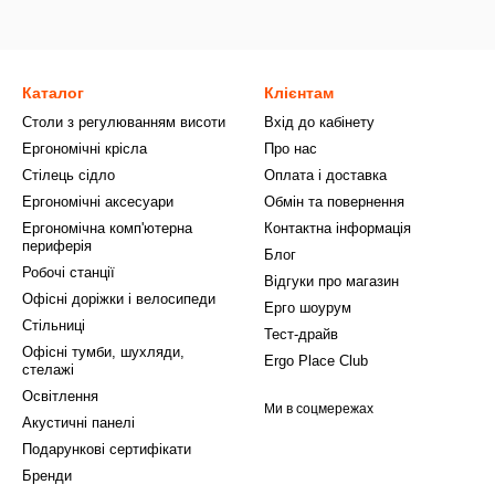
Каталог
Клієнтам
Столи з регулюванням висоти
Вхід до кабінету
Ергономічні крісла
Про нас
Стілець сідло
Оплата і доставка
Ергономічні аксесуари
Обмін та повернення
Ергономічна комп'ютерна
Контактна інформація
периферія
Блог
Робочі станції
Відгуки про магазин
Офісні доріжки і велосипеди
Ерго шоурум
Стільниці
Тест-драйв
Офісні тумби, шухляди,
Ergo Place Club
стелажі
Освітлення
Ми в соцмережах
Акустичні панелі
Подарункові сертифікати
Бренди