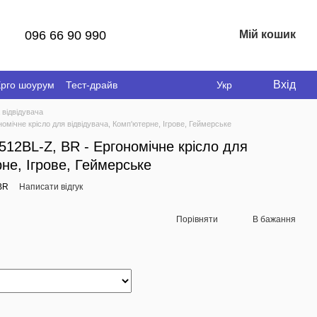
096 66 90 990
Мій кошик
Вхід
рго шоурум
Тест-драйв
Укр
 відвідувача
ічне крісло для відвідувача, Комп'ютерне, Ігрове, Геймерське
2BL-Z, BR - Ергономічне крісло для
не, Ігрове, Геймерське
BR
Написати відгук
Порівняти
В бажання