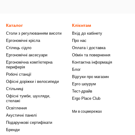
Каталог
Клієнтам
Столи з регулюванням висоти
Вхід до кабінету
Ергономічні крісла
Про нас
Стілець сідло
Оплата і доставка
Ергономічні аксесуари
Обмін та повернення
Ергономічна комп'ютерна
Контактна інформація
периферія
Блог
Робочі станції
Відгуки про магазин
Офісні доріжки і велосипеди
Ерго шоурум
Стільниці
Тест-драйв
Офісні тумби, шухляди,
Ergo Place Club
стелажі
Освітлення
Ми в соцмережах
Акустичні панелі
Подарункові сертифікати
Бренди