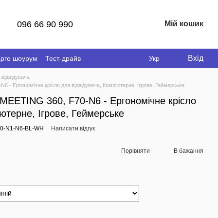
096 66 90 990
Мій кошик
Вхід
рго шоурум
Тест-драйв
Укр
 відвідувача
- Ергономічне крісло для відвідувача, Комп'ютерне, Ігрове, Геймерське
ETING 360, F70-N6 - Ергономічне крісло
'ютерне, Ігрове, Геймерське
/90-N1-N6-BL-WH
Написати відгук
Порівняти
В бажання