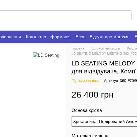
повернення
Контактна інформація
Блог
Відгуки про магазин
Е
Головна
Ергономічні крісла
Крісла
LD SEATING MELODY MEETING 360, F70-N6 
LD SEATING MELODY ME
для відвідувача, Комп
Під замовлення
Артикул: 360-F70
26 400 грн
Основа крісла
Матеріал сидіння