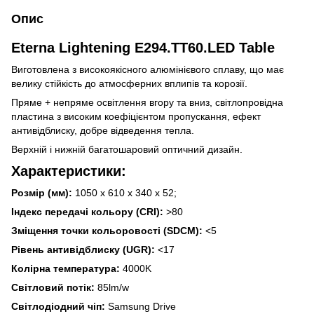
Опис
Eterna Lightening E294.TT60.LED Table
Виготовлена з високоякісного алюмінієвого сплаву, що має
велику стійкість до атмосферних вплипів та корозії.
Пряме + непряме освітлення вгору та вниз, світлопровідна
пластина з високим коефіцієнтом пропускання, ефект
антивідблиску, добре відведення тепла.
Верхній і нижній багатошаровий оптичний дизайн.
Характеристики:
Розмір (мм):
1050 х 610 х 340 х 52;
Індекс передачі кольору (CRI):
>80
Зміщення точки кольоровості (SDCM):
<5
Рівень антивідблиску (UGR):
<17
Колірна температура:
4000K
Світловий потік:
85lm/w
Світлодіодний чіп:
Samsung Drive