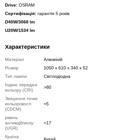
Drive:
OSRAM
Сертифікація:
гарантія 5 років
D40W/3068 lm
U20W/1534 lm
Характеристики
Матеріал
Алюміній
Розмір
1050 х 610 х 340 х 52
Тип лампи
Cвітлодіодна
Індекс передачі
>80
кольору (CRI)
Зміщення точки
кольоровості
<5
(CDCM)
рівень
антивідблиску
<17
(UGR)
Країна
Китай