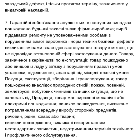
заводський дефект, і тільки протягом терміну, зазначеного у
видатковій накладній.
7. Гарантійні зобов'язання анулюються в наступних випадках:
пошкоджено будь-які захисні знаки фірми-виробника; виріб
піддавався ремонту не уповноваженими особами з
порушенням вимог виробника і норм техніки безпеки; дефекти
викликані змінами внаслідок застосування товару з метою, що
не відповідає встановленій сфері застосування даного Товару,
зазначеної в керівництві по експлуатації; товар пошкоджено
або вийшов із ладу у зв'язку з порушенням правил і умов
установки, підключення, адаптації під місцеві технічні умови
Покупця, експлуатації, зберігання і транспортування; товар
пошкоджено внаслідок природних стихій; пожеж, повеней,
землетрусів, побутових чинників та інших ситуацій, що не
залежать від Продавця, товар має виражені механічні або
електричні пошкодження; виникло пошкодження, викликане
потраплянням всередину виробу сторонніх предметів,
речовин, рідин, комах або тварин;
виникли пошкодження, викликані використанням
нестандартних запчастин, недотриманням термінів технічного
і профілактичного обслуговування.