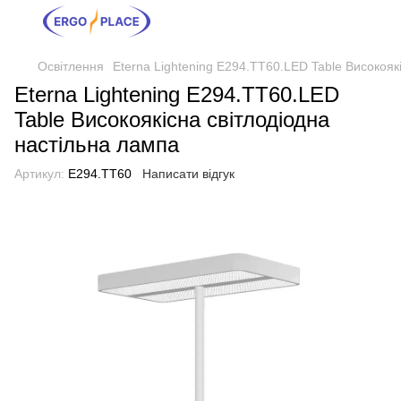
Освітлення
Eterna Lightening E294.TT60.LED Table Високояк
Eterna Lightening E294.TT60.LED
Table Високоякісна світлодіодна
настільна лампа
Артикул:
E294.TT60
Написати відгук