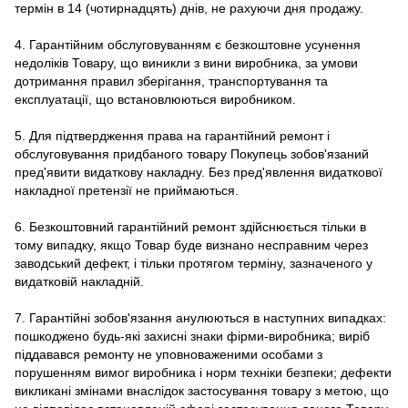
термін в 14 (чотирнадцять) днів, не рахуючи дня продажу.
4. Гарантійним обслуговуванням є безкоштовне усунення
недоліків Товару, що виникли з вини виробника, за умови
дотримання правил зберігання, транспортування та
експлуатації, що встановлюються виробником.
5. Для підтвердження права на гарантійний ремонт і
обслуговування придбаного товару Покупець зобов'язаний
пред'явити видаткову накладну. Без пред'явлення видаткової
накладної претензії не приймаються.
6. Безкоштовний гарантійний ремонт здійснюється тільки в
тому випадку, якщо Товар буде визнано несправним через
заводський дефект, і тільки протягом терміну, зазначеного у
видатковій накладній.
7. Гарантійні зобов'язання анулюються в наступних випадках:
пошкоджено будь-які захисні знаки фірми-виробника; виріб
піддавався ремонту не уповноваженими особами з
порушенням вимог виробника і норм техніки безпеки; дефекти
викликані змінами внаслідок застосування товару з метою, що