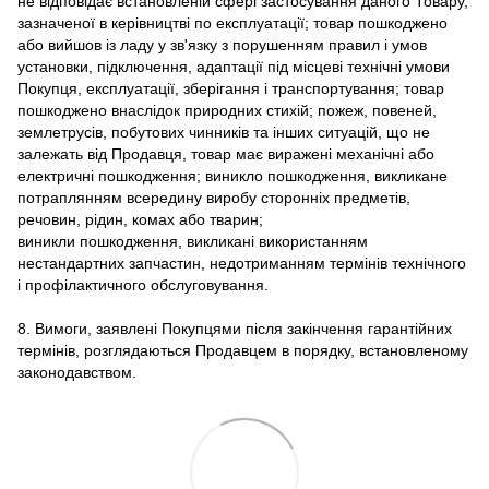
не відповідає встановленій сфері застосування даного Товару,
зазначеної в керівництві по експлуатації; товар пошкоджено
або вийшов із ладу у зв'язку з порушенням правил і умов
установки, підключення, адаптації під місцеві технічні умови
Покупця, експлуатації, зберігання і транспортування; товар
пошкоджено внаслідок природних стихій; пожеж, повеней,
землетрусів, побутових чинників та інших ситуацій, що не
залежать від Продавця, товар має виражені механічні або
електричні пошкодження; виникло пошкодження, викликане
потраплянням всередину виробу сторонніх предметів,
речовин, рідин, комах або тварин;
виникли пошкодження, викликані використанням
нестандартних запчастин, недотриманням термінів технічного
і профілактичного обслуговування.
8. Вимоги, заявлені Покупцями після закінчення гарантійних
термінів, розглядаються Продавцем в порядку, встановленому
законодавством.