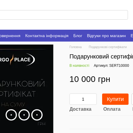
повернення
Контактна інформація
Блог
Відгуки про магазин
Е
Головна
Подарункові сертифікати
Подарунковий сертифік
В наявності
Артикул: SERT10000
10 000 грн
Купити
Доставка
Оплата