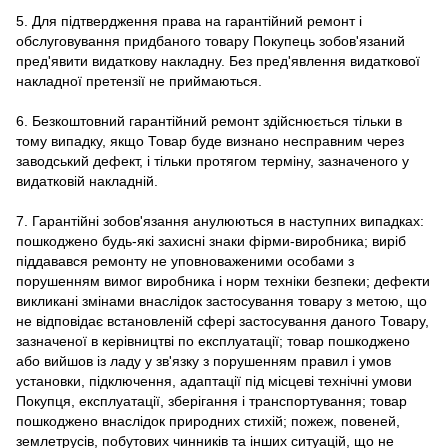
5. Для підтвердження права на гарантійний ремонт і
обслуговування придбаного товару Покупець зобов'язаний
пред'явити видаткову накладну. Без пред'явлення видаткової
накладної претензії не приймаються.
6. Безкоштовний гарантійний ремонт здійснюється тільки в
тому випадку, якщо Товар буде визнано несправним через
заводський дефект, і тільки протягом терміну, зазначеного у
видатковій накладній.
7. Гарантійні зобов'язання анулюються в наступних випадках:
пошкоджено будь-які захисні знаки фірми-виробника; виріб
піддавався ремонту не уповноваженими особами з
порушенням вимог виробника і норм техніки безпеки; дефекти
викликані змінами внаслідок застосування товару з метою, що
не відповідає встановленій сфері застосування даного Товару,
зазначеної в керівництві по експлуатації; товар пошкоджено
або вийшов із ладу у зв'язку з порушенням правил і умов
установки, підключення, адаптації під місцеві технічні умови
Покупця, експлуатації, зберігання і транспортування; товар
пошкоджено внаслідок природних стихій; пожеж, повеней,
землетрусів, побутових чинників та інших ситуацій, що не