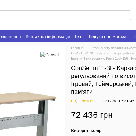
повернення
Контактна інформація
Блог
Відгуки про магазин
Е
Головна
Столи з регулюванням висот
ConSet m11-3l - Каркас стола для роботи 
Ігровий, Геймерський, Рама 156х156, Пул
ConSet m11-3l - Каркас
регульований по висот
Ігровий, Геймерський,
пам'яти
Під замовлення
Артикул: CS21145
72 436 грн
Виберіть колір