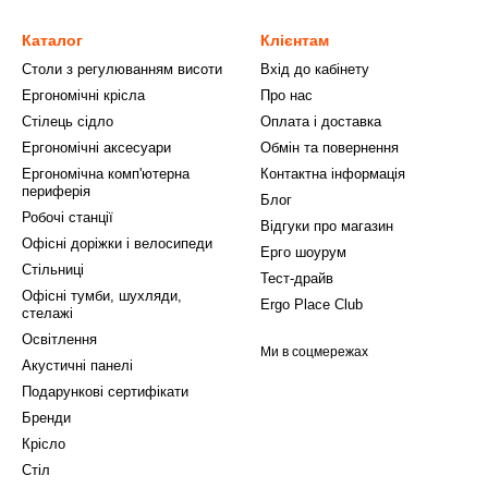
Каталог
Клієнтам
Столи з регулюванням висоти
Вхід до кабінету
Ергономічні крісла
Про нас
Стілець сідло
Оплата і доставка
Ергономічні аксесуари
Обмін та повернення
Ергономічна комп'ютерна
Контактна інформація
периферія
Блог
Робочі станції
Відгуки про магазин
Офісні доріжки і велосипеди
Ерго шоурум
Стільниці
Тест-драйв
Офісні тумби, шухляди,
Ergo Place Club
стелажі
Освітлення
Ми в соцмережах
Акустичні панелі
Подарункові сертифікати
Бренди
Крісло
Стіл