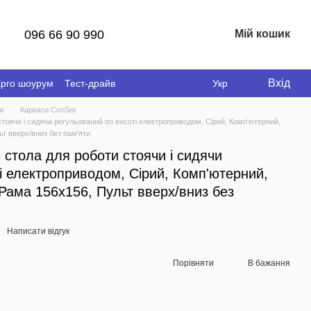
096 66 90 990
Мій кошик
Вхід
рго шоурум
Тест-драйв
Укр
и
Каркаси ConSet
стоячи і сидячи регульований по висоті електроприводом, Сірий, Комп'ютерний,
ьт вверх/вниз без пам'яти
 стола для роботи стоячи і сидячи
і електроприводом, Сірий, Комп'ютерний,
 Рама 156х156, Пульт вверх/вниз без
Написати відгук
Порівняти
В бажання