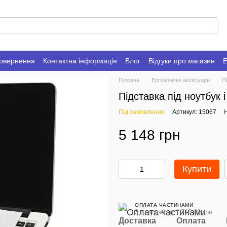
повернення
Контактна інформація
Блог
Відгуки про магазин
Е
Головна
Ергономічні аксесуари
П
Підставка під ноутбук 
Під замовлення
Артикул: 15067
Н
5 148 грн
Купити
ОПЛАТА ЧАСТИНАМИ
3 платежі по 1 716.00 грн
Доставка
Оплата