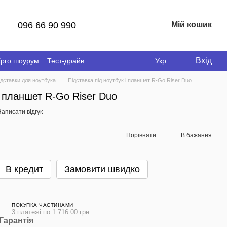
096 66 90 990
Мій кошик
Вхід
рго шоурум
Тест-драйв
Укр
ідставки для ноутбука
Підставка під ноутбук і планшет R-Go Riser Duo
і планшет R-Go Riser Duo
аписати відгук
Порівняти
В бажання
В кредит
Замовити швидко
ПОКУПКА ЧАСТИНАМИ
3 платежі по 1 716.00 грн
Гарантія