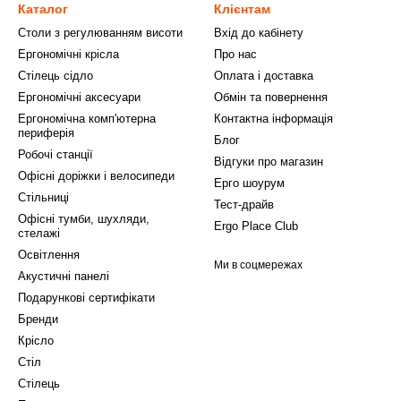
Каталог
Клієнтам
Столи з регулюванням висоти
Вхід до кабінету
Ергономічні крісла
Про нас
Стілець сідло
Оплата і доставка
Ергономічні аксесуари
Обмін та повернення
Ергономічна комп'ютерна
Контактна інформація
периферія
Блог
Робочі станції
Відгуки про магазин
Офісні доріжки і велосипеди
Ерго шоурум
Стільниці
Тест-драйв
Офісні тумби, шухляди,
Ergo Place Club
стелажі
Освітлення
Ми в соцмережах
Акустичні панелі
Подарункові сертифікати
Бренди
Крісло
Стіл
Стілець