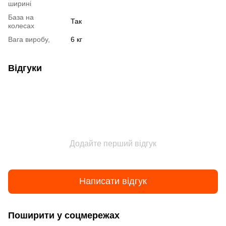
ширині
База на
Так
колесах
Вага виробу,
6 кг
Відгуки
Додайте перший відгук
Написати відгук
Поширити у соцмережах