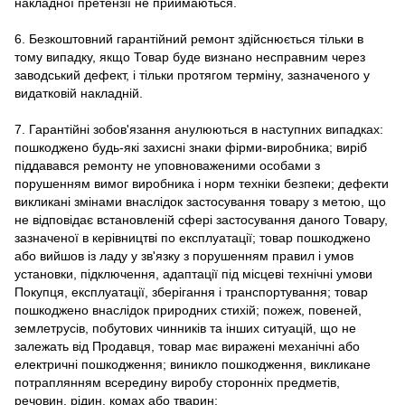
накладної претензії не приймаються.
6. Безкоштовний гарантійний ремонт здійснюється тільки в
тому випадку, якщо Товар буде визнано несправним через
заводський дефект, і тільки протягом терміну, зазначеного у
видатковій накладній.
7. Гарантійні зобов'язання анулюються в наступних випадках:
пошкоджено будь-які захисні знаки фірми-виробника; виріб
піддавався ремонту не уповноваженими особами з
порушенням вимог виробника і норм техніки безпеки; дефекти
викликані змінами внаслідок застосування товару з метою, що
не відповідає встановленій сфері застосування даного Товару,
зазначеної в керівництві по експлуатації; товар пошкоджено
або вийшов із ладу у зв'язку з порушенням правил і умов
установки, підключення, адаптації під місцеві технічні умови
Покупця, експлуатації, зберігання і транспортування; товар
пошкоджено внаслідок природних стихій; пожеж, повеней,
землетрусів, побутових чинників та інших ситуацій, що не
залежать від Продавця, товар має виражені механічні або
електричні пошкодження; виникло пошкодження, викликане
потраплянням всередину виробу сторонніх предметів,
речовин, рідин, комах або тварин;