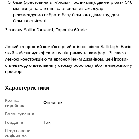
база (хрестовина з "м'якими" роликами): діаметр бази 540
мм, якщо на стілець встановлений аксесуар,
рекомендуємо вибрати базу більшого діаметру, для
більшої стійкості.
З заводу Salli в Гонконзі, Гарантія 60 міс.
Легкий та простий комп'ютерний стілець сідло Salli Light Basic,
який забезпечує ефективну підтримку та комфорт. Зі своєю
легкою конструкцією та ергономічним дизайном, цей ігровий
стілець-сідло ідеальний у своєму робочому або геймерському
просторі.
Характеристики
Країна
Фінляндія
виробник
Балансування
Ні
Гойдання
Так
Регульоване
сидіння по
Ні