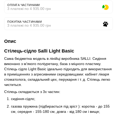
ОПЛАТА ЧАСТИНАМИ
3 платежі по 4 935.00 грн
ПОКУПКА ЧАСТИНАМИ
3 платежі по 4 935.00 грн
Опис
Стілець-сідло Salli Light Basic
Сама бюджетна модель в лінійці виробника SALLI. Сидіння
виконано з м'якого поліуретану, база з міцного пластику.
Стілець сідло Light Basic ідеально підходить для використання
в приміщеннях з агресивними середовищами: кабінет лікаря
стоматолога, складальний цех, перукарня і т. д. Стілець легко
чиститься.
Стілець складається з 3х частин:
сидіння-сідло;
газова пружина (підбирається під зріст ): коротка - до 155
см, середня - 155-180 см, довга - від 180 см і вище;