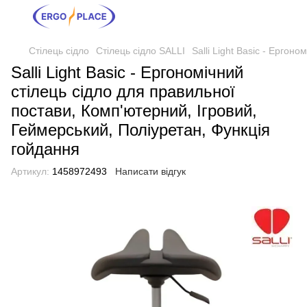
Стілець сідло
Стілець сідло SALLI
Salli Light Basic - Ерго
Salli Light Basic - Ергономічний
стілець сідло для правильної
постави, Комп'ютерний, Ігровий,
Геймерський, Поліуретан, Функція
гойдання
Артикул:
1458972493
Написати відгук