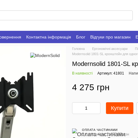
повернення
Контактна інформація
Блог
Відгуки про магазин
Е
Головна
Ергономічні аксесуари
П
Modernsolid 1801-SL кронштейн для одног
Modernsolid 1801-SL к
В наявності
Артикул: 41801
Напис
4 275 грн
Купити
ОПЛАТА ЧАСТИНАМИ
3 платежі по 1 425.00 грн