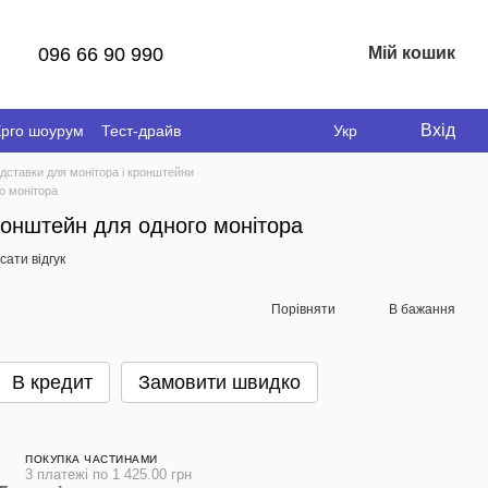
096 66 90 990
Мій кошик
Вхід
рго шоурум
Тест-драйв
Укр
ідставки для монітора і кронштейни
о монітора
ронштейн для одного монітора
ати відгук
Порівняти
В бажання
В кредит
Замовити швидко
ПОКУПКА ЧАСТИНАМИ
3 платежі по 1 425.00 грн