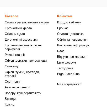
Каталог
Клієнтам
Столи з регулюванням висоти
Вхід до кабінету
Ергономічні крісла
Про нас
Стілець сідло
Оплата і доставка
Ергономічні аксесуари
Обмін та повернення
Ергономічна комп'ютерна
Контактна інформація
периферія
Блог
Робочі станції
Відгуки про магазин
Офісні доріжки і велосипеди
Ерго шоурум
Стільниці
Тест-драйв
Офісні тумби, шухляди,
Ergo Place Club
стелажі
Освітлення
Ми в соцмережах
Акустичні панелі
Подарункові сертифікати
Бренди
Крісло