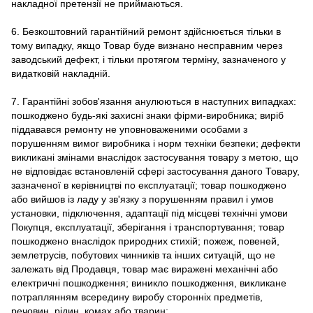
накладної претензії не приймаються.
6. Безкоштовний гарантійний ремонт здійснюється тільки в
тому випадку, якщо Товар буде визнано несправним через
заводський дефект, і тільки протягом терміну, зазначеного у
видатковій накладній.
7. Гарантійні зобов'язання анулюються в наступних випадках:
пошкоджено будь-які захисні знаки фірми-виробника; виріб
піддавався ремонту не уповноваженими особами з
порушенням вимог виробника і норм техніки безпеки; дефекти
викликані змінами внаслідок застосування товару з метою, що
не відповідає встановленій сфері застосування даного Товару,
зазначеної в керівництві по експлуатації; товар пошкоджено
або вийшов із ладу у зв'язку з порушенням правил і умов
установки, підключення, адаптації під місцеві технічні умови
Покупця, експлуатації, зберігання і транспортування; товар
пошкоджено внаслідок природних стихій; пожеж, повеней,
землетрусів, побутових чинників та інших ситуацій, що не
залежать від Продавця, товар має виражені механічні або
електричні пошкодження; виникло пошкодження, викликане
потраплянням всередину виробу сторонніх предметів,
речовин, рідин, комах або тварин;