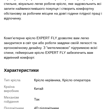
стильне, візуально легке робоче крісло, яке задовольнить всі
запити найвимогливішого покупця і створить комфортну
обстановку за робочим місцем на довгі години плідної праці і
відпочинку.
Комп'ютерне крісло EXPERT FLY дозволяє вам легко
зануритися в світ гри або роботи завдяки своїй легкості та
ергономічному дизайну. З "метеликовою" підтримкою всієї
спини, геймерське крісло EXPERT FLY забезпечить вам
відмінний комфорт.
Характеристики
Тип крісла
Крісло керівника, Крісло оператора
Країна
Китай
виробник
Механізм
Так
гойдання
Підлокітники
4D підлокітники