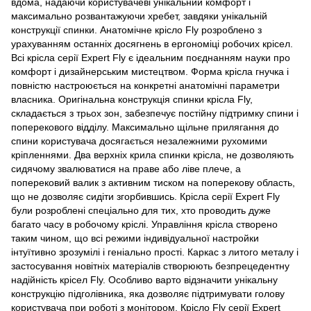
вдома, надаючи користувачеві унікальний комфорт і
максимально розвантажуючи хребет, завдяки унікальній
конструкції спинки. Анатомічне крісло Fly розроблено з
урахуванням останніх досягнень в ергономіці робочих крісел.
Всі крісла серії Expert Fly є ідеальним поєднанням науки про
комфорт і дизайнерським мистецтвом. Форма крісла гнучка і
повністю настроюється на конкретні анатомічні параметри
власника. Оригінальна конструкція спинки крісла Fly,
складається з трьох зон, забезпечує постійну підтримку спини і
поперекового відділу. Максимально щільне прилягання до
спини користувача досягається незалежними рухомими
кріпленнями. Два верхніх крила спинки крісла, не дозволяють
сидячому звалюватися на праве або ліве плече, а
поперековий валик з активним тиском на поперекову область,
що не дозволяє сидіти згорбившись. Крісла серії Expert Fly
були розроблені спеціально для тих, хто проводить дуже
багато часу в робочому кріслі. Управління крісла створено
таким чином, що всі режими індивідуальної настройки
інтуїтивно зрозумілі і геніально прості. Каркас з литого металу і
застосування новітніх матеріалів створюють безпрецедентну
надійність крісел Fly. Особливо варто відзначити унікальну
конструкцію підголівника, яка дозволяє підтримувати голову
користувача при роботі з монітором. Крісло Fly серії Expert