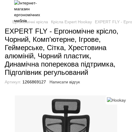
Ергономічні крісла
Крісла Expert Hookay
EXPERT FLY - Ергон
EXPERT FLY - Ергономічне крісло,
Чорний, Комп'ютерне, Ігрове,
Геймерське, Сітка, Хрестовина
алюміній, Чорний пластик,
Динамічна поперекова підтримка,
Підголівник регульований
Артикул:
1266869127
Написати відгук