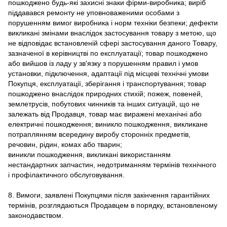
пошкоджено будь-які захисні знаки фірми-виробника; виріб
піддавався ремонту не уповноваженими особами з
порушенням вимог виробника і норм техніки безпеки; дефекти
викликані змінами внаслідок застосування товару з метою, що
не відповідає встановленій сфері застосування даного Товару,
зазначеної в керівництві по експлуатації; товар пошкоджено
або вийшов із ладу у зв'язку з порушенням правил і умов
установки, підключення, адаптації під місцеві технічні умови
Покупця, експлуатації, зберігання і транспортування; товар
пошкоджено внаслідок природних стихій; пожеж, повеней,
землетрусів, побутових чинників та інших ситуацій, що не
залежать від Продавця, товар має виражені механічні або
електричні пошкодження; виникло пошкодження, викликане
потраплянням всередину виробу сторонніх предметів,
речовин, рідин, комах або тварин;
виникли пошкодження, викликані використанням
нестандартних запчастин, недотриманням термінів технічного
і профілактичного обслуговування.
8. Вимоги, заявлені Покупцями після закінчення гарантійних
термінів, розглядаються Продавцем в порядку, встановленому
законодавством.