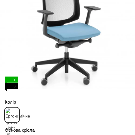
3
3
Колір
Основа крісла