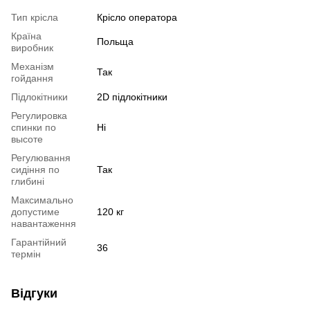
Тип крісла
Крісло оператора
Країна
Польща
виробник
Механізм
Так
гойдання
Підлокітники
2D підлокітники
Регулировка
спинки по
Ні
высоте
Регулювання
сидіння по
Так
глибині
Максимально
допустиме
120 кг
навантаження
Гарантійний
36
термін
Відгуки