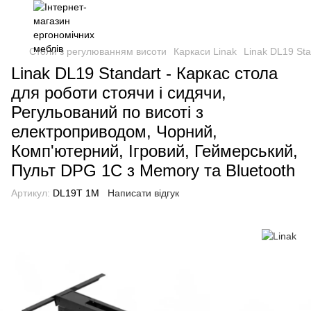
Столи з регулюванням висоти
Каркаси Linak
Linak DL19 Sta
Linak DL19 Standart - Каркас стола
для роботи стоячи і сидячи,
Регульований по висоті з
електроприводом, Чорний,
Комп'ютерний, Ігровий, Геймерський,
Пульт DPG 1C з Memory та Bluetooth
Артикул:
DL19T 1M
Написати відгук