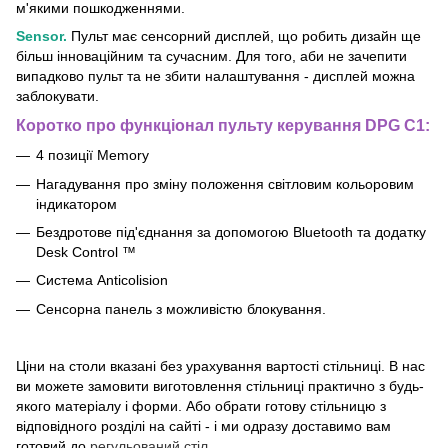
м'якими пошкодженнями.
Sensor.
Пульт має сенсорний дисплей, що робить дизайн ще
більш інноваційним та сучасним. Для того, аби не зачепити
випадково пульт та не збити налаштування - дисплей можна
заблокувати.
Коротко про функціонал пульту керування DPG C1:
4 позиції Memory
Нагадування про зміну положення світловим кольоровим
індикатором
Бездротове під'єднання за допомогою Bluetooth та додатку
Desk Control ™
Система Anticolision
Сенсорна панель з можливістю блокування.
Ціни на столи вказані без урахування вартості стільниці. В нас
ви можете замовити виготовлення стільниці практично з будь-
якого матеріалу і форми. Або обрати готову стільницю з
відповідного розділі на сайті - і ми одразу доставимо вам
готовий до
регульований стіл
.