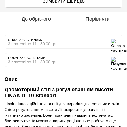
Замовити швидко
До обраного
Порівняти
ОПЛАТА ЧАСТИНАМИ
3 платежі по 11 180.00 грн
ПОКУПКА ЧАСТИНАМИ
3 платежі по 11 180.00 грн
Опис
Двомоторний стіл з регулюванням висоти
LINAK DL19 Standart
Linak - інноваційні технології для виробництва офісних столів.
Стіл з регулюванням висоти
Лінакпрості в управлінні і
інтуїтивно зрозумілі. Вони практичні і надійні в експлуатації.
Застосовуючи їх можна створити раціональне робоче місце
для всіх. Якщо у вас рама для столу Linak, ви будете почувати