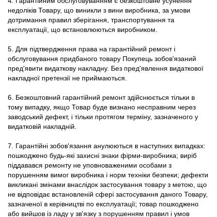
4. Гарантійним обслуговуванням є безкоштовне усунення
недоліків Товару, що виникли з вини виробника, за умови
дотримання правил зберігання, транспортування та
експлуатації, що встановлюються виробником.
5. Для підтвердження права на гарантійний ремонт і
обслуговування придбаного товару Покупець зобов'язаний
пред'явити видаткову накладну. Без пред'явлення видаткової
накладної претензії не приймаються.
6. Безкоштовний гарантійний ремонт здійснюється тільки в
тому випадку, якщо Товар буде визнано несправним через
заводський дефект, і тільки протягом терміну, зазначеного у
видатковій накладній.
7. Гарантійні зобов'язання анулюються в наступних випадках:
пошкоджено будь-які захисні знаки фірми-виробника; виріб
піддавався ремонту не уповноваженими особами з
порушенням вимог виробника і норм техніки безпеки; дефекти
викликані змінами внаслідок застосування товару з метою, що
не відповідає встановленій сфері застосування даного Товару,
зазначеної в керівництві по експлуатації; товар пошкоджено
або вийшов із ладу у зв'язку з порушенням правил і умов