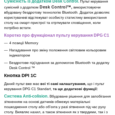
Сумісність із додатком Desk Control.
Пульт керування
Desk Control™,
сумісний з додатком
використовуючи
вбудовану бездротову технологію Bluetooth. Додаток дозволяє
користувачеві відстежуват особисту статистику використання
столу на смарт-пристрої та отртмувати сповіщення, коли
потрібно встати.
Коротко про функціонал пульту керування DPG C1
4 позиції Memory
Нагадування про зміну положення світловим кольоровим
індикатором
Бездротове під'єднання за допомогою Bluetooth та додатку
Desk Control ™
Кнопка DPI 1C
Даний пульт вже має
всі ті самі налаштування,
що і пульт
керування DPG C1 Standart,
та ще додаткові функції:
Система Anti-colision.
Вбудоване рішення для запобігання
зіткненням на основі датчиків обмежує матеріальні
пошкодження столу або об'єкта у разі зітвнення під час руху
столу. Виявляє нахил, а також зіткнення як з твердими, так і з