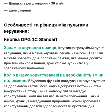
Швидкість регулювання - 38 мм/с
Двомоторний
Особливості та різниця між пультами
керування:
Кнопка DPG 1C Standart
Запам'ятовування позиції.
Інтуїтивно зрозумілий пульт
керування, яким можна керувати легким нахилом. З DPG ви
можете зберегти до 4 положень пам'яті, яка можна досягти
простим нахилом панелі, доки стіл не зупиниться у
збереженому положенні
Колір вказує користувачеві на необхідність зміни
положення.
Вбудована функція нагадування візуалізується
за допомогою світла. Його колір відображає поточний стан
використання столу. Зміна кольору світла нагадує
користувачеві, коли настав час змінити положення. Таким
чином, функція нагадування природним чином допомагає
користуваченві досягти здорової постави протягом дня.