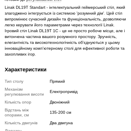
Linak DL19T Standart - інтелектуальний геймерський стіл, який
злагоджено інтегрується із системою 'розумний дім'. Цей стіл
випромінює сучасний дизайн та функціональність, дозволяючи
легко керувати його параметрами через технології Linak.
Ігровий стіл Linak DL19T 1C - це не просто робоче місце, але і
витончена частина вашого розумного простору. Зручність,
елегантність та високотехнологічність об'єднуються у цьому
інноваційному комп'ютерному столі для ефективної роботи та
захопливих ігор.
Характеристики
Тип столу
Прямий
Механізм
Електропривід
регулювання висоти
Кількість опор
Двоніжний
Відстань між
135-200 см
опорами, см
Кількість двигунів
Два двигуна
Діапазон