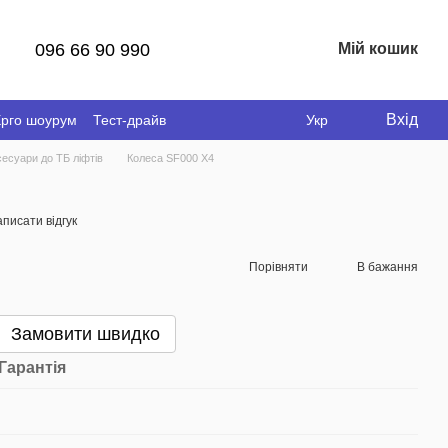
096 66 90 990
Мій кошик
Вхід
рго шоурум
Тест-драйв
Укр
сесуари до ТБ ліфтів
Колеса SF000 X4
писати відгук
Порівняти
В бажання
Замовити швидко
Гарантія