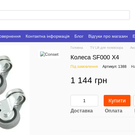
повернення
Контактна інформація
Блог
Відгуки про магазин
Е
Головна
TV Lift для телевізора
Ак
Колеса SF000 X4
Під замовлення
Артикул: 1388
На
1 144 грн
Купити
Доставка
Оплата