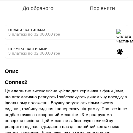
До обраного
Порівняти
ОПЛАТА ЧАСТИНАМИ
3 платежі по 32 000.00 грн
ПОКУПКА ЧАСТИНАМИ
3 платежі по 32 000.00 грн
Опис
Connex2
Це елегантне високоякісне крісло для керівника з функціями,
що автоматично реагують і забезпечують динамічну посадку в
ідеальному положенні. Вручну регулюють тільки висоту
сидіння, глибину сидіння і поперекову підтримку. Про все інше
подбає точково-синхронний механізм і 3-мірна рухома
поверхня сидіння. Цей механізм забезпечує великий кут
розкриття під час відкидання назад і постійний контакт між
спиною і спинкою. Відновлювальна сила автоматично