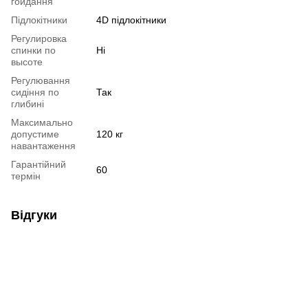
гойдання
Підлокітники
4D підлокітники
Регулировка
спинки по
Ні
высоте
Регулювання
сидіння по
Так
глибині
Максимально
допустиме
120 кг
навантаження
Гарантійний
60
термін
Відгуки