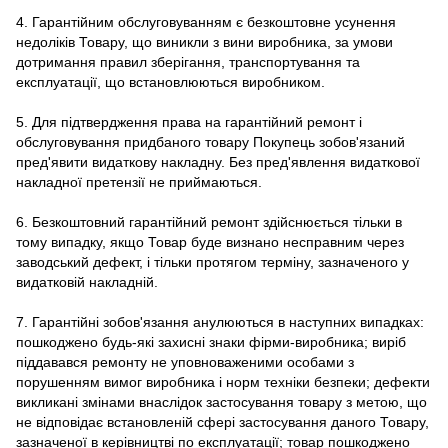
4. Гарантійним обслуговуванням є безкоштовне усунення
недоліків Товару, що виникли з вини виробника, за умови
дотримання правил зберігання, транспортування та
експлуатації, що встановлюються виробником.
5. Для підтвердження права на гарантійний ремонт і
обслуговування придбаного товару Покупець зобов'язаний
пред'явити видаткову накладну. Без пред'явлення видаткової
накладної претензії не приймаються.
6. Безкоштовний гарантійний ремонт здійснюється тільки в
тому випадку, якщо Товар буде визнано несправним через
заводський дефект, і тільки протягом терміну, зазначеного у
видатковій накладній.
7. Гарантійні зобов'язання анулюються в наступних випадках:
пошкоджено будь-які захисні знаки фірми-виробника; виріб
піддавався ремонту не уповноваженими особами з
порушенням вимог виробника і норм техніки безпеки; дефекти
викликані змінами внаслідок застосування товару з метою, що
не відповідає встановленій сфері застосування даного Товару,
зазначеної в керівництві по експлуатації; товар пошкоджено