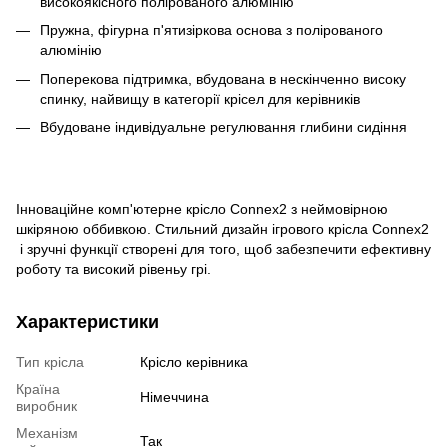
високоякісного полірованого алюмінію
Пружна, фігурна п'ятизіркова основа з полірованого
алюмінію
Поперекова підтримка, вбудована в нескінченно високу
спинку, найвищу в категорії крісел для керівників
Вбудоване індивідуальне регулювання глибини сидіння
Інноваційне комп'ютерне крісло Connex2 з неймовірною
шкіряною оббивкою. Стильний дизайн ігрового крісла Connex2
і зручні функції створені для того, щоб забезпечити ефективну
роботу та високий рівеньу грі.
Характеристики
Тип крісла
Крісло керівника
Країна
Німеччина
виробник
Механізм
Так