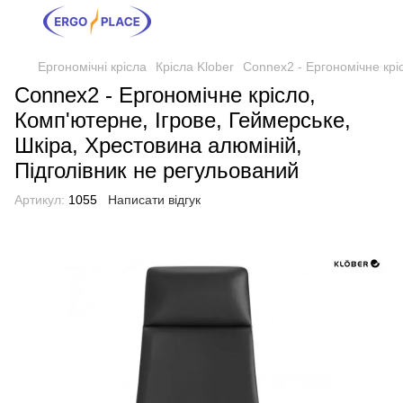
Ергономічні крісла
Крісла Klober
Connex2 - Ергономічне крі
Connex2 - Ергономічне крісло,
Комп'ютерне, Ігрове, Геймерське,
Шкіра, Хрестовина алюміній,
Підголівник не регульований
Артикул:
1055
Написати відгук