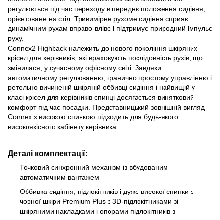
регулюється під час переходу в переднє положення сидіння,
орієнтоване на стіл. Тривимірне рухоме сидіння сприяє
динамічним рухам вправо-вліво і підтримує природний імпульс
руху.
Connex2 Highback належить до нового покоління шкіряних
крісел для керівників, які враховують послідовність рухів, що
змінилася, у сучасному офісному світі. Завдяки
автоматичному регулюванню, гранично простому управлінню і
ретельно вичиненій шкіряній оббивці сидіння і найвищій у
класі крісел для керівників спинці досягається винятковий
комфорт під час посадки. Представницький зовнішній вигляд
Connex з високою спинкою підходить для будь-якого
високоякісного кабінету керівника.
Деталі комплектації:
Точковий синхронний механізм із вбудованим
автоматичним вантажем
Оббивка сидіння, підлокітників і дуже високої спинки з
чорної шкіри Premium Plus з 3D-підлокітниками зі
шкіряними накладками і опорами підлокітників з