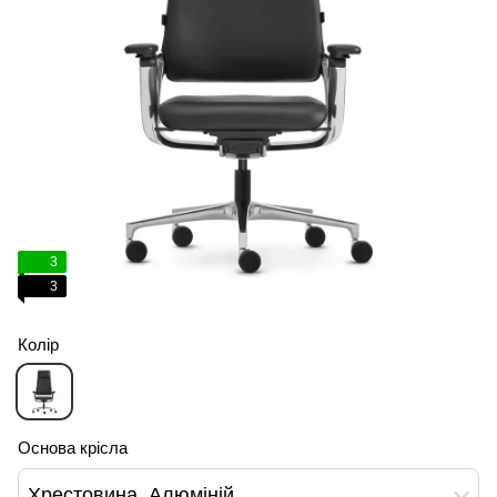
3
3
Колір
Основа крісла
Хрестовина, Алюміній