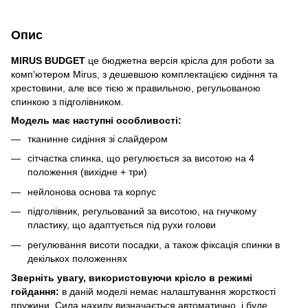
Опис
MIRUS BUDGET
це бюджетна версія крісла для роботи за
комп'ютером Mirus, з дешевшою комплектацією сидіння та
хрестовини, але все тією ж правильною, регульованою
спинкою з підголівником.
Модель має наступні особливості:
тканинне сидіння зі слайдером
сітчастка спинка, що регулюється за висотою на 4
положення (вихідне + три)
нейлонова основа та корпус
підголівник, регульований за висотою, на гнучкому
пластику, що адаптується під рухи голови
регулювання висоти посадки, а також фіксація спинки в
декількох положеннях
Зверніть увагу, використовуючи крісло в режимі
гойдання:
в даній моделі немає налаштування жорсткості
пружини. Сила нахилу визначається автоматично, і буде