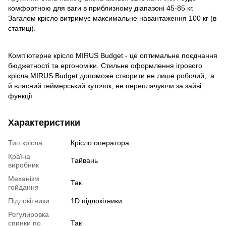
комфортною для ваги в приблизному діапазоні 45-85 кг.
Загалом крісло витримує максимальне навантаження 100 кг (в
статиці).
Комп'ютерне крісло MIRUS Budget - це оптимальне поєднання
бюджетності та ергономіки. Стильне оформлення ігрового
крісла MIRUS Budget допоможе створити не лише робочий, а
й власний геймерський куточок, не переплачуючи за зайві
функції
Характеристики
Тип крісла
Крісло оператора
Країна
Тайвань
виробник
Механізм
Так
гойдання
Підлокітники
1D підлокітники
Регулировка
спинки по
Так