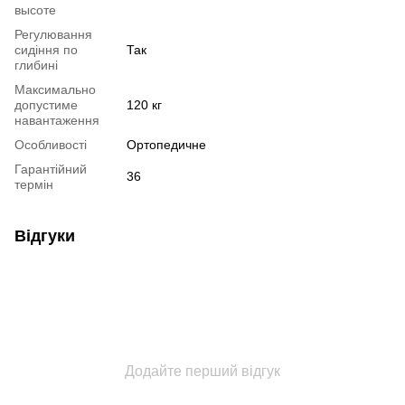
высоте
Регулювання
сидіння по
Так
глибині
Максимально
допустиме
120 кг
навантаження
Особливості
Ортопедичне
Гарантійний
36
термін
Відгуки
Додайте перший відгук