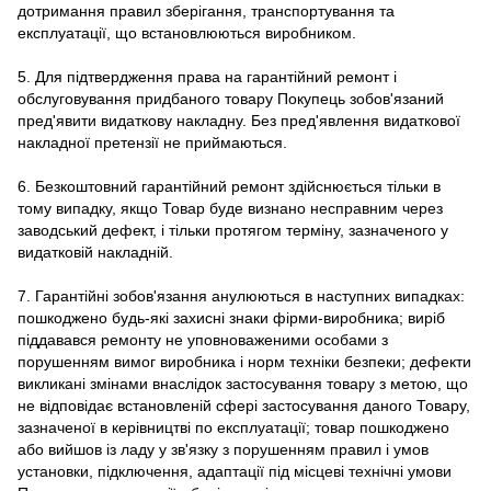
дотримання правил зберігання, транспортування та
експлуатації, що встановлюються виробником.
5. Для підтвердження права на гарантійний ремонт і
обслуговування придбаного товару Покупець зобов'язаний
пред'явити видаткову накладну. Без пред'явлення видаткової
накладної претензії не приймаються.
6. Безкоштовний гарантійний ремонт здійснюється тільки в
тому випадку, якщо Товар буде визнано несправним через
заводський дефект, і тільки протягом терміну, зазначеного у
видатковій накладній.
7. Гарантійні зобов'язання анулюються в наступних випадках:
пошкоджено будь-які захисні знаки фірми-виробника; виріб
піддавався ремонту не уповноваженими особами з
порушенням вимог виробника і норм техніки безпеки; дефекти
викликані змінами внаслідок застосування товару з метою, що
не відповідає встановленій сфері застосування даного Товару,
зазначеної в керівництві по експлуатації; товар пошкоджено
або вийшов із ладу у зв'язку з порушенням правил і умов
установки, підключення, адаптації під місцеві технічні умови