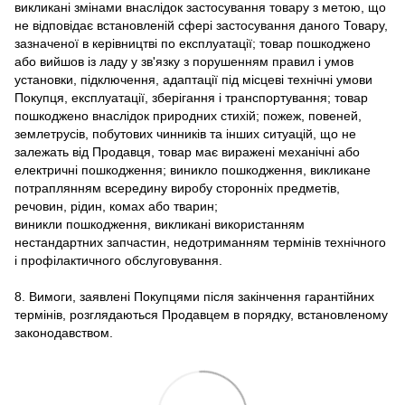
викликані змінами внаслідок застосування товару з метою, що
не відповідає встановленій сфері застосування даного Товару,
зазначеної в керівництві по експлуатації; товар пошкоджено
або вийшов із ладу у зв'язку з порушенням правил і умов
установки, підключення, адаптації під місцеві технічні умови
Покупця, експлуатації, зберігання і транспортування; товар
пошкоджено внаслідок природних стихій; пожеж, повеней,
землетрусів, побутових чинників та інших ситуацій, що не
залежать від Продавця, товар має виражені механічні або
електричні пошкодження; виникло пошкодження, викликане
потраплянням всередину виробу сторонніх предметів,
речовин, рідин, комах або тварин;
виникли пошкодження, викликані використанням
нестандартних запчастин, недотриманням термінів технічного
і профілактичного обслуговування.
8. Вимоги, заявлені Покупцями після закінчення гарантійних
термінів, розглядаються Продавцем в порядку, встановленому
законодавством.