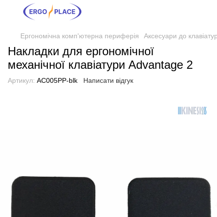
Ергономічна комп'ютерна периферія
Аксесуари до клавіатур
Накладки для ергономічної
механічної клавіатури Advantage 2
Артикул:
AC005PP-blk
Написати відгук