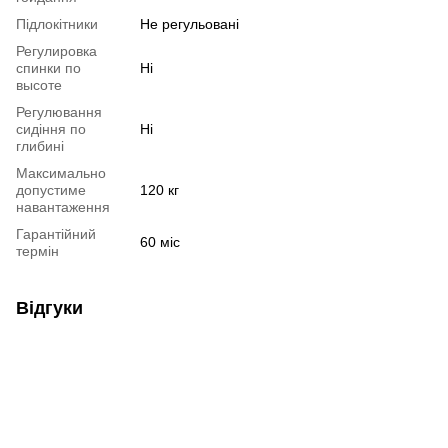
Підлокітники
Не регульовані
Регулировка
спинки по
Ні
высоте
Регулювання
сидіння по
Ні
глибині
Максимально
допустиме
120 кг
навантаження
Гарантійний
60 міс
термін
Відгуки