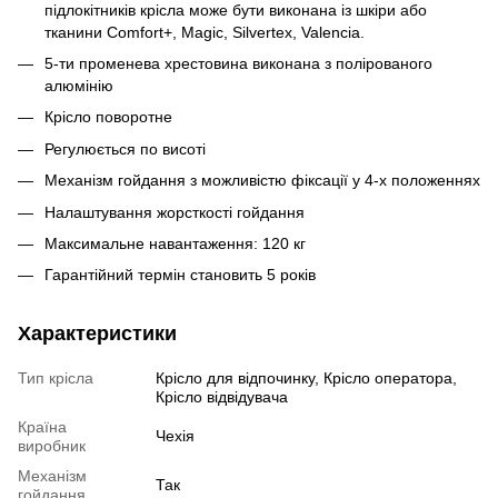
підлокітників крісла може бути виконана із шкіри або
тканини Comfort+, Magic, Silvertex, Valencia.
5-ти променева хрестовина виконана з полірованого
алюмінію
Крісло поворотне
Регулюється по висоті
Механізм гойдання з можливістю фіксації у 4-х положеннях
Налаштування жорсткості гойдання
Максимальне навантаження: 120 кг
Гарантійний термін становить 5 років
Характеристики
Тип крісла
Крісло для відпочинку, Крісло оператора,
Крісло відвідувача
Країна
Чехія
виробник
Механізм
Так
гойдання