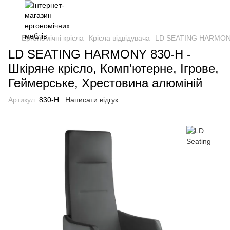
Ергономічні крісла
Крісла відвідувача
LD SEATING HARMONY 8
LD SEATING HARMONY 830-H -
Шкіряне крісло, Комп'ютерне, Ігрове,
Геймерське, Хрестовина алюміній
Артикул:
830-H
Написати відгук