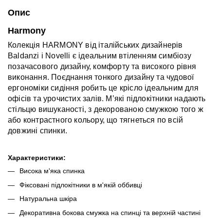
Опис
Harmony
Колекція
HARMONY
від італійських дизайнерів
Baldanzi і Novelli є ідеальним втіленням симбіозу
позачасового дизайну, комфорту та високого рівня
виконання.‎ Поєднання тонкого дизайну та чудової
ергономіки сидіння робить це крісло ідеальним для
офісів та урочистих залів. М’які підлокітники надають
стільцю вишуканості, з декорованою смужкою того ж
або контрастного кольору, що тягнеться по всій
довжині спинки.‎
Характеристики:
Висока м'яка спинка
Фіксовані підлокітники в м'якій оббивці
Натуральна шкіра
Декоративна бокова смужка на спинці та верхній частині