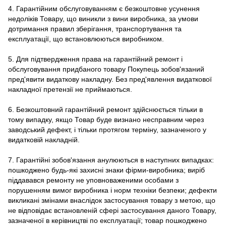
4. Гарантійним обслуговуванням є безкоштовне усунення
недоліків Товару, що виникли з вини виробника, за умови
дотримання правил зберігання, транспортування та
експлуатації, що встановлюються виробником.
5. Для підтвердження права на гарантійний ремонт і
обслуговування придбаного товару Покупець зобов'язаний
пред'явити видаткову накладну. Без пред'явлення видаткової
накладної претензії не приймаються.
6. Безкоштовний гарантійний ремонт здійснюється тільки в
тому випадку, якщо Товар буде визнано несправним через
заводський дефект, і тільки протягом терміну, зазначеного у
видатковій накладній.
7. Гарантійні зобов'язання анулюються в наступних випадках:
пошкоджено будь-які захисні знаки фірми-виробника; виріб
піддавався ремонту не уповноваженими особами з
порушенням вимог виробника і норм техніки безпеки; дефекти
викликані змінами внаслідок застосування товару з метою, що
не відповідає встановленій сфері застосування даного Товару,
зазначеної в керівництві по експлуатації; товар пошкоджено